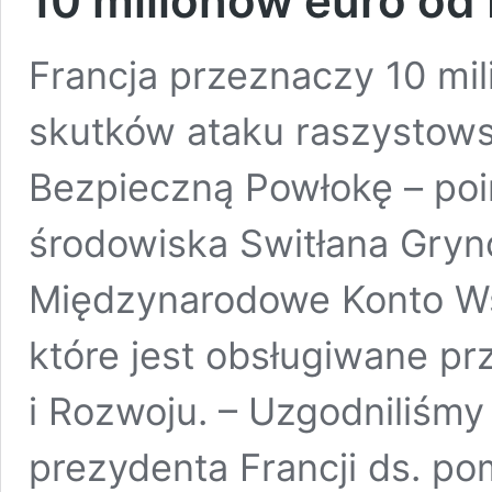
10 milionów euro od 
Francja przeznaczy 10 mil
skutków ataku raszystow
Bezpieczną Powłokę – poi
środowiska Switłana Grync
Międzynarodowe Konto Ws
które jest obsługiwane p
i Rozwoju. – Uzgodniliśmy
prezydenta Francji ds. p