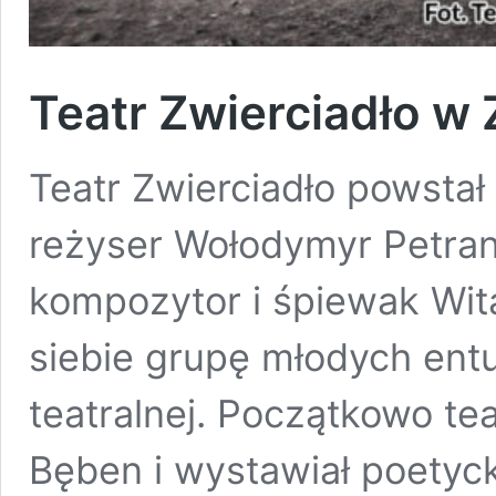
Teatr Zwierciadło w 
Teatr Zwierciadło powstał 
reżyser Wołodymyr Petranyu
kompozytor i śpiewak Wita
siebie grupę młodych ent
teatralnej. Początkowo te
Bęben i wystawiał poetyck