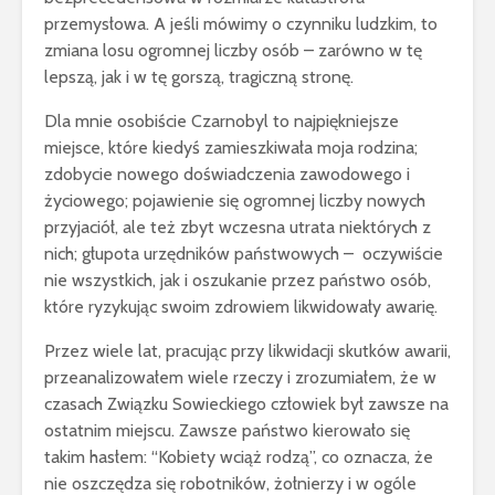
przemysłowa. A jeśli mówimy o czynniku ludzkim, to
zmiana losu ogromnej liczby osób – zarówno w tę
lepszą, jak i w tę gorszą, tragiczną stronę.
Dla mnie osobiście Czarnobyl to najpiękniejsze
miejsce, które kiedyś zamieszkiwała moja rodzina;
zdobycie nowego doświadczenia zawodowego i
życiowego; pojawienie się ogromnej liczby nowych
przyjaciół, ale też zbyt wczesna utrata niektórych z
nich; głupota urzędników państwowych – oczywiście
nie wszystkich, jak i oszukanie przez państwo osób,
które ryzykując swoim zdrowiem likwidowały awarię.
Przez wiele lat, pracując przy likwidacji skutków awarii,
przeanalizowałem wiele rzeczy i zrozumiałem, że w
czasach Związku Sowieckiego człowiek był zawsze na
ostatnim miejscu. Zawsze państwo kierowało się
takim hasłem: “Kobiety wciąż rodzą”, co oznacza, że
nie oszczędza się robotników, żołnierzy i w ogóle