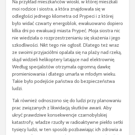
Na przykład mieszkańców wioski, w której mieszkali
moi rodzice i siostra, a która znajdowała się w
odległości jednego kilometra od Prypeci i z której
było widać czwarty energoblok, ewakuowano dopiero
kilka dni po ewakuacji miasta Prypeć. Moja siostra nic
nie wiedziała o rozprzestrzenianiu się skażenia i jego
szkodliwości. Nikt tego nie ogłosił. Dlatego też wraz
ze swoimi przyjaciółmi opalała się na plaży nad rzeką,
skąd widzieli helikoptery latające nad elektrownię.
Według specjalistów otrzymała ogromną dawkę
promieniowania i dlatego umarła w młodym wieku.
Takie było podejście państwa do bezpieczeństwa
ludzi.
Tak również odnoszono się do ludzi przy planowaniu
prac związanych z likwidacją skutków awarii. Aby
ukryć prawdziwe konsekwencje czarnobylskiej
katastrofy, władze rzuciły w radioaktywne piekło setki
tysięcy ludzi, w ten sposób pozbawiając ich zdrowia a