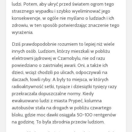
ludzi. Potem, aby ukryć przed światem ogrom tego
strasznego wypadku i szybko wyeliminować jego
konsekwencje, w ogóle nie myślano o ludziach i ich
zdrowiu, w ten sposób potwierdzając znaczenie tego
wyrażenia.
Dziś prawdopodobnie rozumiem to lepiej niż wiele
innych osób. Ludziom, którzy mieszkali w pobliżu
elektrowni jądrowej w Czarnobylu, nie od razu
powiedziano o zaistniałej awarii. Oni, a także ich
dzieci, wciąż chodzili po ulicach, odpoczywali na
daczach, łowili ryby. A były to miejsca, w których
radioaktywność setki, tysiące i dziesiątki tysięcy razy
przekraczała dopuszczalne normy. Kiedy
ewakuowano ludzi z miasta Prypeć, kolumna
autobusów stała na drogach w pobliżu czwartego
bloku, gdzie moc dawki osiągała 50-100 rentgenów
na godzinę. To była zbrodnia przeciw ludziom.