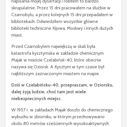
napisania mojej dysertacji i robiłem to bardzo
skrupulatnie. Przez 15 dni pracowałem na służbie w
Czarnobylu, a przez kolejnych 15 dni przepadałem w
bibliotekach. Odwiedziłem wszystkie główne
biblioteki techniczne Kijowa, Moskwy i innych dużych
miast.
Przed Czarnobylem największą w skali była
katastrofa kysztymska w zakładzie chemicznym
Majak w mieście Czelabińsk-40, które obecnie
nazywa się Oziorsk. A Kysztym w tym czasie był
najbliższym zaznaczonym miastem na mapie.
Dziś w Czelabińsku-40, przepraszam, w Oziorsku,
dalej żyją ludzie, choć tam jest wiele
niebezpiecznych miejsc.
W 1957 r. w zakładach Majak doszło do chemicznego
wybuchu w zbiorniku, w którym przechowywano
około 80 metrów sześciennych wysokoaktywnych