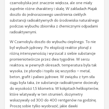
czarnobylska jest znacznie większa, ale one miały
zupełnie różne charaktery i skalę. W zakładach Majak
doszło do jednorazowego uwolnienia ciekłych
substancji radioaktywnych do środowiska naturalnego
podczas wybuchu zbiornika z chemicznymi odpadami
radioaktywnymi.
W Czarnobylu doszło do wybuchu cieplnego. To nie
był wybuch jądrowy. Po eksplozji reaktor płonął z
różną intensywnością i wyrzucał z siebie substancje
promieniotwórcze przez dwa tygodnie. W sercu
reaktora, w pewnych okresach, temperatura była tak
wysoka, że płonęło i topiło się wszystko – metal,
beton, grafit i paliwo jądrowe. W związku z tym siła
ciągu była taka, że substancje radioaktywne docierały
do wysokości 1,5 kilometra. W kokpitach helikopterów,
które wlatywały w ten strumień, dozymetry
wskazywały od 300 do 400 rentgenów na godzinę.
Proszę sobie tylko wyobrazić, jakie dawki