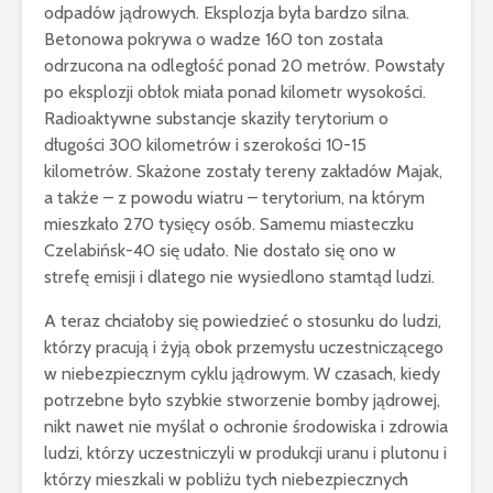
odpadów jądrowych. Eksplozja była bardzo silna.
Betonowa pokrywa o wadze 160 ton została
odrzucona na odległość ponad 20 metrów. Powstały
po eksplozji obłok miała ponad kilometr wysokości.
Radioaktywne substancje skaziły terytorium o
długości 300 kilometrów i szerokości 10-15
kilometrów. Skażone zostały tereny zakładów Majak,
a także – z powodu wiatru – terytorium, na którym
mieszkało 270 tysięcy osób. Samemu miasteczku
Czelabińsk-40 się udało. Nie dostało się ono w
strefę emisji i dlatego nie wysiedlono stamtąd ludzi.
A teraz chciałoby się powiedzieć o stosunku do ludzi,
którzy pracują i żyją obok przemysłu uczestniczącego
w niebezpiecznym cyklu jądrowym. W czasach, kiedy
potrzebne było szybkie stworzenie bomby jądrowej,
nikt nawet nie myślał o ochronie środowiska i zdrowia
ludzi, którzy uczestniczyli w produkcji uranu i plutonu i
którzy mieszkali w pobliżu tych niebezpiecznych