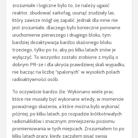
zrozumiałe i logiczne było to, że należy ugasić
reaktor, zbudować sarkofag, usunąć zrudziały las,
który zawsze mógł się zapalić. Jednak dla mnie nie
jest zrozumiałe, dlaczego było konieczne ponowne
uruchomienie pierwszego i drugiego bloku, tym
bardziej dezaktywacja bardzo skażonego bloku
trzeciego, tylko po to, aby po kilku latach znów je
wyłączyć. To wszystko zostało zrobione z myślą o
dobrym PR-ze i dla ukrycia prawdziwej skali wypadku,
nie bacząc na liczbę “spalonych” w wysokich polach
radioaktywności osób.
To oczywiście bardzo źle. Wykonano wiele prac,
które nie musiały być wykonane wtedy, w momencie
poważnego skażenia, a które można było wykonać
później, po kilku latach, po rozpadzie krótkotrwałych
radionuklidów i znacznym zmniejszeniu poziomu
promieniowania w tych miejscach. Zrozumiałem to po
kilku latach pracy, kiedy zacząłem pisać swoją