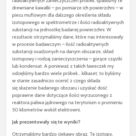
radioaktywnych zanieczyszczeń próbek, spaliliśmy te
drewniane kawałki – po pomiarze ich powierzchni – w
piecu muflowym dla dalszego określenia składu
izotopowego w spektrometrze i ilości radioaktywnych
substancji na jednostkę badanej powierzchni. W
rezultacie otrzymaliśmy dane, które nas interesowały
w procesie badawczym – ilość radioaktywnych
substancji osadzonych na danym obszarze, skład
izotopowy i rodzaj zanieczyszczenia – gorące cząstki
lub kondensat. A ponieważ z takich ławeczek my
odcięliśmy bardzo wiele próbek… kilkaset, to byliśmy
w stanie zasadniczo ocenić z czego składa
się skażenie badanego obszaru i uzyskać dość
poprawne dane dotyczące ilości wyrzuconego z
reaktora paliwa jądrowego na terytorium o promieniu
50 kilometrów wokół elektrowni.
Jak prezentowały się te wyniki?
Otrzymaliśmy bardzo ciekawy obraz. Te izotopy,