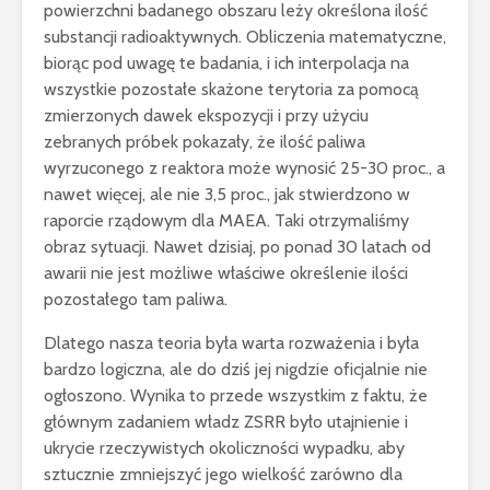
powierzchni badanego obszaru leży określona ilość
substancji radioaktywnych. Obliczenia matematyczne,
biorąc pod uwagę te badania, i ich interpolacja na
wszystkie pozostałe skażone terytoria za pomocą
zmierzonych dawek ekspozycji i przy użyciu
zebranych próbek pokazały, że ilość paliwa
wyrzuconego z reaktora może wynosić 25-30 proc., a
nawet więcej, ale nie 3,5 proc., jak stwierdzono w
raporcie rządowym dla MAEA. Taki otrzymaliśmy
obraz sytuacji. Nawet dzisiaj, po ponad 30 latach od
awarii nie jest możliwe właściwe określenie ilości
pozostałego tam paliwa.
Dlatego nasza teoria była warta rozważenia i była
bardzo logiczna, ale do dziś jej nigdzie oficjalnie nie
ogłoszono. Wynika to przede wszystkim z faktu, że
głównym zadaniem władz ZSRR było utajnienie i
ukrycie rzeczywistych okoliczności wypadku, aby
sztucznie zmniejszyć jego wielkość zarówno dla