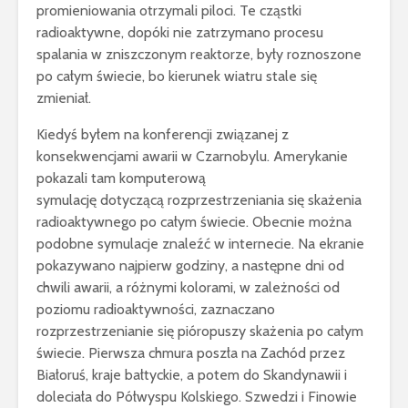
promieniowania otrzymali piloci. Te cząstki
radioaktywne, dopóki nie zatrzymano procesu
spalania w zniszczonym reaktorze, były roznoszone
po całym świecie, bo kierunek wiatru stale się
zmieniał.
Kiedyś byłem na konferencji związanej z
konsekwencjami awarii w Czarnobylu. Amerykanie
pokazali tam komputerową
symulację dotyczącą rozprzestrzeniania się skażenia
radioaktywnego po całym świecie. Obecnie można
podobne symulacje znaleźć w internecie. Na ekranie
pokazywano najpierw godziny, a następne dni od
chwili awarii, a różnymi kolorami, w zależności od
poziomu radioaktywności, zaznaczano
rozprzestrzenianie się pióropuszy skażenia po całym
świecie. Pierwsza chmura poszła na Zachód przez
Białoruś, kraje bałtyckie, a potem do Skandynawii i
doleciała do Półwyspu Kolskiego. Szwedzi i Finowie