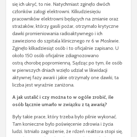
się ich ukryć, to nie. Natychmiast zginęło dwóch
członków załogi elektrowni. Kilkudziesięciu
pracowników elektrowni będących na zmianie oraz
strażaków, którzy gasili pożar, otrzymało krytyczne
dawki promieniowania radioaktywnego i ich
zawieziono do szpitala klinicznego nr 6 w Moskwie.
Zginęło kilkadziesiąt osób i to oficjalnie zapisano. U
około 150 osób oficjalnie zdiagnozowano
ostrą chorobę popromienną. Sądząc po tym, ile osób
w pierwszych dniach wzięło udział w likwidacji
aktywnej fazy awarii i jakie otrzymały one dawki, ta
liczba jest wyraźnie zaniżona.
A jak ustalić i czy można to w ogóle zrobić, ile
osób łącznie umarło w związku z tą awarią?
Były takie prace, który trzeba było pilnie wykonać.
Tam konieczne było poświęcenie zdrowia i życia
ludzi. Istniało zagrożenie, że rdzeń reaktora stopi się,