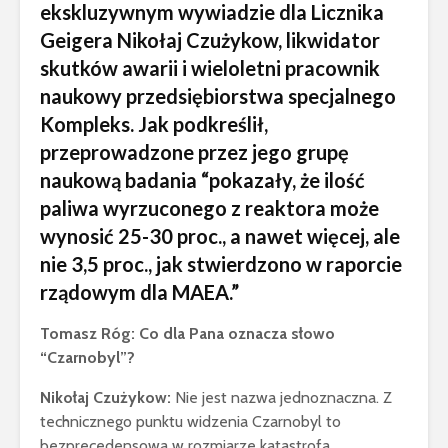
ekskluzywnym wywiadzie dla Licznika
Geigera Nikołaj Czużykow, likwidator
skutków awarii i wieloletni pracownik
naukowy przedsiębiorstwa specjalnego
Kompleks. Jak podkreślił,
przeprowadzone przez jego grupę
naukową badania “pokazały, że ilość
paliwa wyrzuconego z reaktora może
wynosić 25-30 proc., a nawet więcej, ale
nie 3,5 proc., jak stwierdzono w raporcie
rządowym dla MAEA.”
Tomasz Róg: Co dla Pana oznacza słowo
“Czarnobyl”?
Nikołaj Czużykow:
Nie jest nazwa jednoznaczna. Z
technicznego punktu widzenia Czarnobyl to
bezprecedensowa w rozmiarze katastrofa