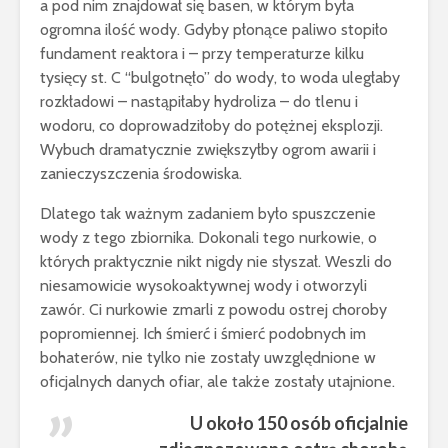
a pod nim znajdował się basen, w którym była
ogromna ilość wody. Gdyby płonące paliwo stopiło
fundament reaktora i – przy temperaturze kilku
tysięcy st. C “bulgotnęło” do wody, to woda uległaby
rozkładowi – nastąpiłaby hydroliza – do tlenu i
wodoru, co doprowadziłoby do potężnej eksplozji.
Wybuch dramatycznie zwiększyłby ogrom awarii i
zanieczyszczenia środowiska.
Dlatego tak ważnym zadaniem było spuszczenie
wody z tego zbiornika. Dokonali tego nurkowie, o
których praktycznie nikt nigdy nie słyszał. Weszli do
niesamowicie wysokoaktywnej wody i otworzyli
zawór. Ci nurkowie zmarli z powodu ostrej choroby
popromiennej. Ich śmierć i śmierć podobnych im
bohaterów, nie tylko nie zostały uwzględnione w
oficjalnych danych ofiar, ale także zostały utajnione.
U około 150 osób oficjalnie