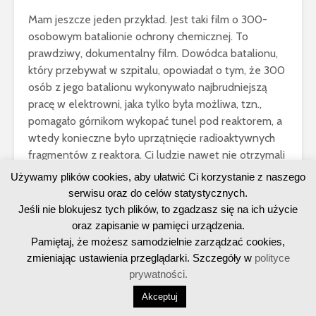
Mam jeszcze jeden przykład. Jest taki film o 300-
osobowym batalionie ochrony chemicznej. To
prawdziwy, dokumentalny film. Dowódca batalionu,
który przebywał w szpitalu, opowiadał o tym, że 300
osób z jego batalionu wykonywało najbrudniejszą
pracę w elektrowni, jaka tylko była możliwa, tzn.,
pomagało górnikom wykopać tunel pod reaktorem, a
wtedy konieczne było uprzątnięcie radioaktywnych
fragmentów z reaktora. Ci ludzie nawet nie otrzymali
statusu likwidatorów, ponieważ z powodu biurokracji
Używamy plików cookies, aby ułatwić Ci korzystanie z naszego
nie mogli udowodnić, że tam byli.
serwisu oraz do celów statystycznych.
Jeśli nie blokujesz tych plików, to zgadzasz się na ich użycie
Dowódca batalionu, który udzielał wywiadu,
oraz zapisanie w pamięci urządzenia.
stwierdził, że już ponad połowa jego ludzi umarła. A
Pamiętaj, że możesz samodzielnie zarządzać cookies,
jakie dawki otrzymali? Tego nikt nie wie. Nikt nie wie,
zmieniając ustawienia przeglądarki. Szczegóły w
polityce
bo na przykład funkcjonariusze KBG po wykonaniu
prywatności.
przez ludzi pracy w najbardziej skażonych miejscach
Akceptuj
często niszczyli informacje o otrzymanych dawkach