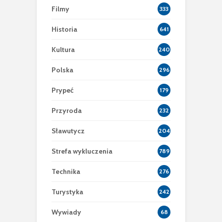
Filmy
333
Historia
641
Kultura
240
Polska
296
Prypeć
179
Przyroda
232
Sławutycz
204
Strefa wykluczenia
789
Technika
276
Turystyka
242
Wywiady
68