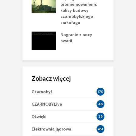
sca Cataluccia
promieniowaniem:
m
 pełen
kulisy budowy
n
rycznych tropów
czarnobylskiego
e
racji
sarkofagu
P
 krok w
Nagranie z nocy
B
owie Nowej
awarii
2
ecznej Powłoki
Zobacz więcej
Czarnobyl
170
CZARNOBYLive
48
Dźwięki
29
Elektrownia jądrowa
451