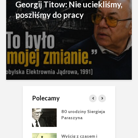
Georgij Titow: Nie uciekliśmy,
poszliśmy do pracy
Polecamy
ci Jewgena
80 urodziny Siergieja
Z
owa (1978-2025)
Paraszyna
S
W
nobyl”
Wyścig z czasem i
N