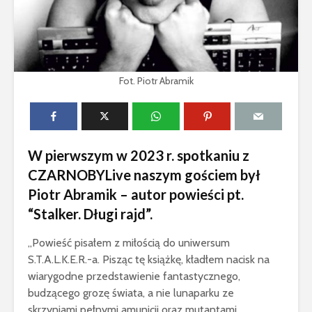
Fot. Piotr Abramik
W pierwszym w 2023 r. spotkaniu z
CZARNOBYLive naszym gościem był
Piotr Abramik – autor powieści pt.
“Stalker. Długi rajd”.
„Powieść pisałem z miłością do uniwersum
S.T.A.L.K.E.R.-a. Pisząc tę książkę, kładłem nacisk na
wiarygodne przedstawienie fantastycznego,
budzącego grozę świata, a nie lunaparku ze
skrzyniami pełnymi amunicji oraz mutantami