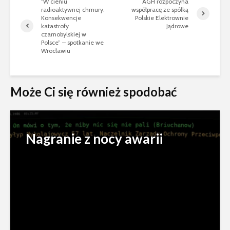
“W cieniu
AGH rozpoczyna
radioaktywnej chmury.
współpracę ze spółką
Konsekwencje
Polskie Elektrownie
katastrofy
Jądrowe
czarnobylskiej w
Polsce” – spotkanie we
Wrocławiu
Może Ci się również spodobać
Nagranie z nocy awarii