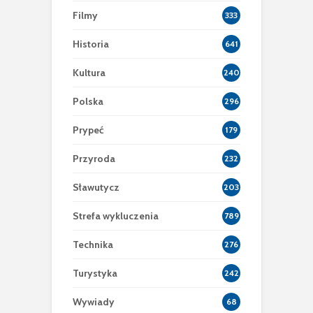
Filmy
333
Historia
641
Kultura
240
Polska
296
Prypeć
179
Przyroda
232
Sławutycz
203
Strefa wykluczenia
789
Technika
276
Turystyka
242
Wywiady
68