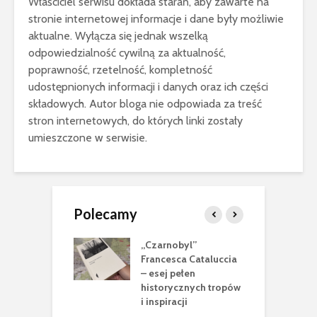
Właściciel serwisu dokłada starań, aby zawarte na
stronie internetowej informacje i dane były możliwie
aktualne. Wyłącza się jednak wszelką
odpowiedzialność cywilną za aktualność,
poprawność, rzetelność, kompletność
udostępnionych informacji i danych oraz ich części
składowych. Autor bloga nie odpowiada za treść
stron internetowych, do których linki zostały
umieszczone w serwisie.
Polecamy
nobyl”
Wyścig z czasem i
N
sca Cataluccia
promieniowaniem:
m
 pełen
kulisy budowy
n
rycznych tropów
czarnobylskiego
e
racji
sarkofagu
P