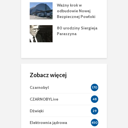
 krok w
Nagranie z nocy
B
owie Nowej
awarii
2
ecznej Powłoki
E
dziny Siergieja
Zmarł budowniczy
p
zyna
Sławutycza
c
Wołodymyr Skakun
m
z
Zobacz więcej
Czarnobyl
170
CZARNOBYLive
48
Dźwięki
29
Elektrownia jądrowa
450