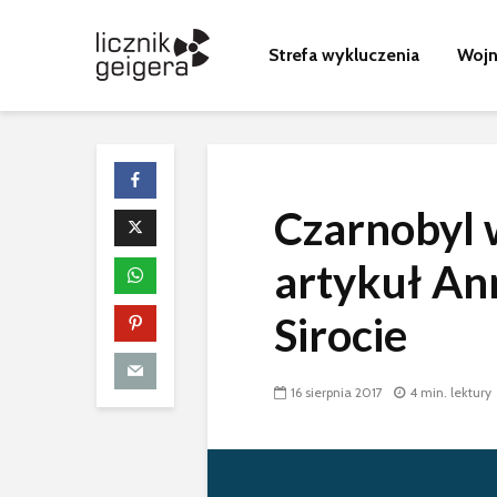
Strefa wykluczenia
Wojn
Czarnobyl w
80 urodziny 
Paraszyna
artykuł An
Sirocie
Wyścig z cza
promieniowa
kulisy budow
czarnobylsk
16 sierpnia 2017
4 min. lektury
sarkofagu
Nagranie z n
awarii