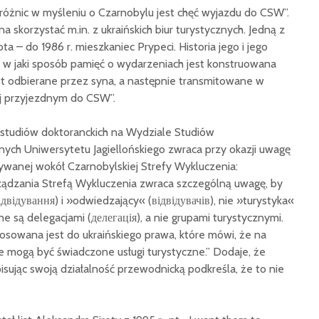
różnic w myśleniu o Czarnobylu jest chęć wyjazdu do CSW”.
 skorzystać m.in. z ukraińskich biur turystycznych. Jedną z
ta – do 1986 r. mieszkaniec Prypeci. Historia jego i jego
e, w jaki sposób pamięć o wydarzeniach jest konstruowana
st odbierane przez syna, a następnie transmitowane w
ej przyjezdnym do CSW”.
studiów doktoranckich na Wydziale Studiów
ych Uniwersytetu Jagiellońskiego zwraca przy okazji uwagę
wanej wokół Czarnobylskiej Strefy Wykluczenia:
ądzania Strefą Wykluczenia zwraca szczególną uwagę, by
двідування) i »odwiedzający« (відвідувачів), nie »turystyka«
ne są delegacjami (делегація), a nie grupami turystycznymi.
osowana jest do ukraińskiego prawa, które mówi, że na
ie mogą być świadczone usługi turystyczne.” Dodaje, że
isując swoją działalność przewodnicką podkreśla, że to nie