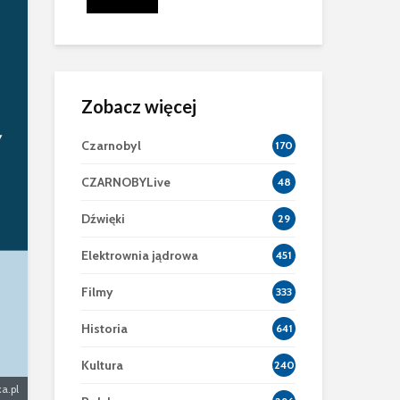
znej Powłoki
Zobacz więcej
Czarnobyl
170
CZARNOBYLive
48
Dźwięki
29
Elektrownia jądrowa
451
Filmy
333
Historia
641
Kultura
240
a.pl