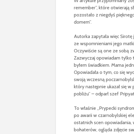
W artykule przypomniany zosta
remember”, które otwierają s
pozostało z niegdyś pięknego
domem”.
Autorka zapytała więc Sirot
ze wspomnieniami jego matki
Oczywiście są one ze sobą z
Zazwyczaj opowiadam tylko t
byłem świadkiem. Mama jednak
Opowiadała o tym, co się wyda
swoją wczesną poczarnobylską
który następnie ukazał się w 
pobliżu” – odparł szef Pripya
To właśnie „Prypecki syndrom”
po awarii w czarnobylskiej e
ostatnich scen opowiadania, 
bohaterów, ogląda zdjęcie swoj