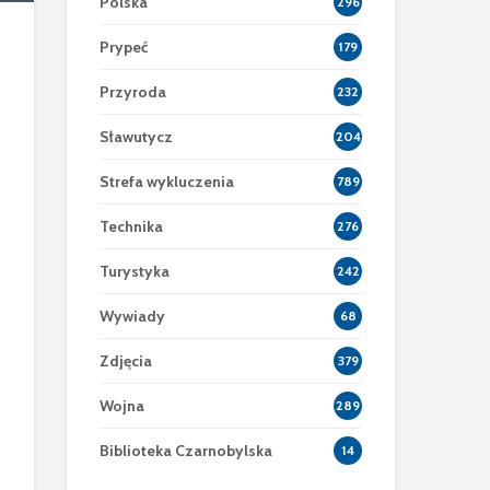
Polska
296
Prypeć
179
Przyroda
232
Sławutycz
204
Strefa wykluczenia
789
Technika
276
Turystyka
242
Wywiady
68
Zdjęcia
379
Wojna
289
Biblioteka Czarnobylska
14