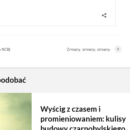
o NCBJ
Zmiany, zmiany, zmiany
spodobać
Wyścig z czasem i
promieniowaniem: kulisy
budowy czarnobylskiego