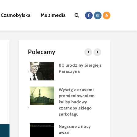
a Czarnobylska
Multimedia
Polecamy
 Jewgena
80 urodziny Siergieja
Zm
a (1978-2025)
Paraszyna
Sł
Wo
byl”
Wyścig z czasem i
Nik
ca Cataluccia
promieniowaniem:
mas
ełen
kulisy budowy
nac
cznych tropów
czarnobylskiego
ele
cji
sarkofagu
Pam
rok w
Nagranie z nocy
Bor
wie Nowej
awarii
20