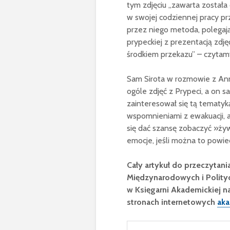
tym zdjęciu „zawarta została 
w swojej codziennej pracy pr
przez niego metoda, polegaj
prypeckiej z prezentacją zdjęć
środkiem przekazu” – czytamy
Sam Sirota w rozmowie z Anną
ogóle zdjęć z Prypeci, a on 
zainteresował się tą tematyką
wspomnieniami z ewakuacji, 
się dać szansę zobaczyć »żyw
emocje, jeśli można to powied
Cały artykuł do przeczytani
Międzynarodowych i Polityc
w Księgarni Akademickiej na
stronach internetowych
aka