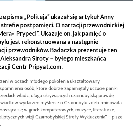
 pisma „Politeja” ukazał się artykuł Anny
strefie postpamięci. O narracji przewodnickiej
Mera« Prypeci”. Ukazuje on, jak pamięć o
ylu jest rekonstruowana a następnie
cji przewodników. Badaczka prezentuje ten
 Aleksandra Siroty – byłego mieszkańca
zacji Centr Pripyat.com.
trzeni w oczach młodego pokolenia ukształtowany
spomnienia osób, które dobrze zapamiętały uczucie paniki
zieckich władz, długo ukrywających czarnobylską prawdę.
 świadków wydarzeń myślenie o Czarnobylu zdeterminowała
nosząca się w grach komputerowych, muzyce, literaturze,
kaliptycznych wizji Czarnobylskiej Strefy Wykluczenia” – pisze
.