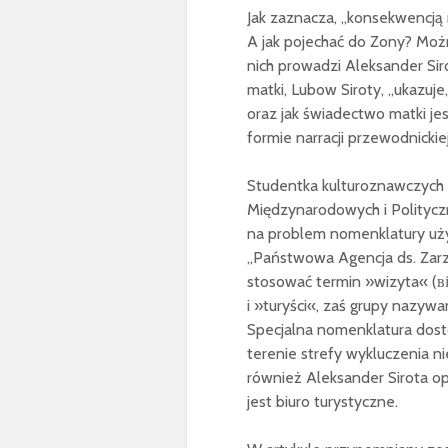
Jak zaznacza, „konsekwencją 
A jak pojechać do Zony? Można
nich prowadzi Aleksander Siro
matki, Lubow Siroty, „ukazuj
oraz jak świadectwo matki je
formie narracji przewodnicki
Studentka kulturoznawczych 
Międzynarodowych i Polityczn
na problem nomenklatury uży
„Państwowa Agencja ds. Zarz
stosować termin »wizyta« (ві
i »turyści«, zaś grupy nazywa
Specjalna nomenklatura dost
terenie strefy wykluczenia n
również Aleksander Sirota op
jest biuro turystyczne.