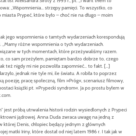
ł list Aleksandra Siroty z 1995 r., pt. „I want them to
łowa: „Wspomnienia… strzępy pamięci. To wszystko, co
 miasta Prypeć, które było – choć nie na długo – moim
ę jak jego wspomnienia o tamtych wydarzeniach korespondują
. „Mamy różne wspomnienia o tych wydarzeniach.
wiązane w tych momentach, które przeżywaliśmy razem.
o, co sam przeżyłem, pamiętam bardzo dobrze to, czego
 też nigdy mi nie pozwoliła zapomnieć… to fakt. […]
rzyło, jednak nie tyle mi, ile światu. A robiła to poprzez
 poezję, pracę społeczną, film »Próg«, scenariusz filmowy,
postaci książki pt. »Prypecki syndrom«. Ja po prostu byłem w
t.com.
 jest próbą utrwalenia historii rodzin wysiedlonych z Prypeci
lektrowni jądrowej. Anna Duda zwraca uwagę na jedną z
w której Denis, chłopiec będący jednym z głównych
ej matki Iriny, które dostał od niej latem 1986 r. I tak jak w