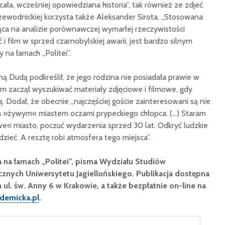
cała, wcześniej opowiedziana historia”, tak również ze zdjeć
zewodnickiej korzysta także Aleksander Sirota. „Stosowana
ąca na analizie porównawczej wymarłej rzeczywistości
 i film w sprzed czarnobylskiej awarii, jest bardzo silnym
 na łamach „Politei”.
 Dudą podkreślił, że jego rodzina nie posiadała prawie w
sam zaczął wyszukiwać materiały zdjęciowe i filmowe, gdy
. Dodał, że obecnie „najczęściej goście zainteresowani są nie
a »żywym« miastem oczami prypeckiego chłopca. (…) Staram
e« miasto, poczuć wydarzenia sprzed 30 lat. Odkryć ludzkie
zieć. A resztę robi atmosfera tego miejsca”.
a na łamach „Politei”, pisma Wydziału Studiów
znych Uniwersytetu Jagiellońskiego. Publikacja dostępna
 ul. św. Anny 6 w Krakowie, a także bezpłatnie on-line na
demicka.pl
.