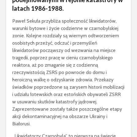
latach 1986-1988.
Paweł Sekuła przybliża społeczność likwidatorów,
warunki bytowe i życie codzienne w czarnobylskiej
zonie. Kolejne rozdziały są wiernym odtworzeniem
osobistych przeżyć, odczuć i przemyśleń
likwidatorów począwszy od wezwania na miejsce
tragedii, poprzez pracę w cieniu czarnobylskiego
reaktora, aż po zmaganie się z codzienną
rzeczywistością ZSRS po powrocie do domu i
heroiczną walkę o odzyskanie zdrowia. Przekazy
świadków poprzedzone są zarysem historii mobilizacji
i udziału łotewskich oraz estońskich obywateli ZSRR
w usuwaniu skutków katastrofy jądrowej.
Zaprezentowane zostały także poszczególne etapy
akcji dekontaminacyjnej na obszarze Ukrainy i
Białorusi.
„
Likwidatorzy Czarnobyla” to pierwsza na świecie