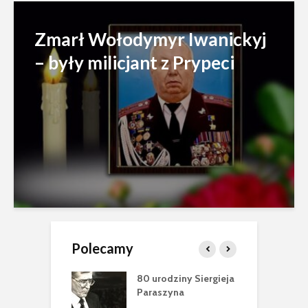
Zmarł Wołodymyr Iwanickyj
– były milicjant z Prypeci
Polecamy
ci Jewgena
80 urodziny Siergieja
Z
owa (1978-2025)
Paraszyna
S
W