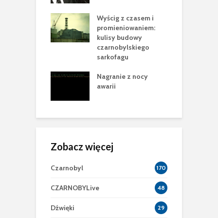
nobyl”
Wyścig z czasem i
N
sca Cataluccia
promieniowaniem:
m
 pełen
kulisy budowy
n
rycznych tropów
czarnobylskiego
e
racji
sarkofagu
P
 krok w
Nagranie z nocy
B
owie Nowej
awarii
2
ecznej Powłoki
Zobacz więcej
Czarnobyl
170
CZARNOBYLive
48
Dźwięki
29