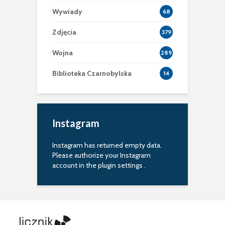
Wywiady
68
Zdjęcia
379
Wojna
289
Biblioteka Czarnobylska
14
Instagram
Instagram has returned empty data.
Please authorize your Instagram
account in the
plugin settings
.