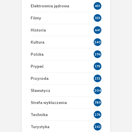
Elektrownia jądrowa
451
Filmy
333
Historia
641
Kultura
240
Polska
296
Prypeć
179
Przyroda
232
Sławutycz
204
Strefa wykluczenia
789
Technika
276
Turystyka
242