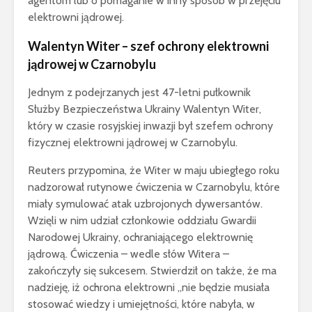
agentom lub o pomaganie w inny sposób w przejęciu
elektrowni jądrowej.
Walentyn Witer – szef ochrony elektrowni
jądrowej w Czarnobylu
Jednym z podejrzanych jest 47-letni pułkownik
Służby Bezpieczeństwa Ukrainy Walentyn Witer,
który w czasie rosyjskiej inwazji był szefem ochrony
fizycznej elektrowni jądrowej w Czarnobylu.
Reuters przypomina, że Witer w maju ubiegłego roku
nadzorował rutynowe ćwiczenia w Czarnobylu, które
miały symulować atak uzbrojonych dywersantów.
Wzięli w nim udział członkowie oddziału Gwardii
Narodowej Ukrainy, ochraniającego elektrownię
jądrową. Ćwiczenia – wedle słów Witera –
zakończyły się sukcesem. Stwierdził on także, że ma
nadzieję, iż ochrona elektrowni „nie będzie musiała
stosować wiedzy i umiejętności, które nabyła, w