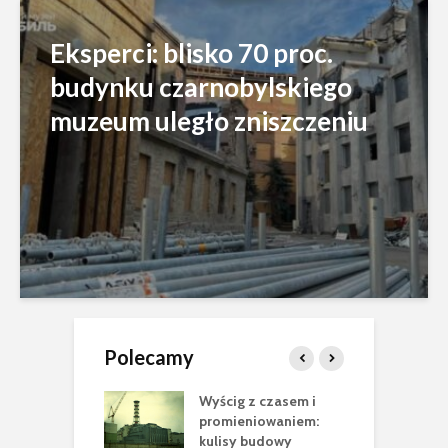
Eksperci: blisko 70 proc.
budynku czarnobylskiego
muzeum uległo zniszczeniu
Polecamy
nobyl”
Wyścig z czasem i
N
sca Cataluccia
promieniowaniem:
m
 pełen
kulisy budowy
n