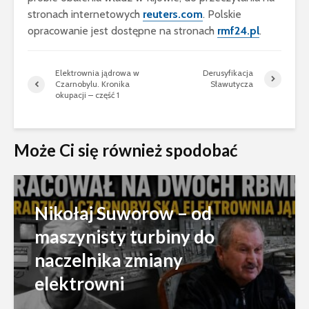
stronach internetowych
reuters.com
. Polskie
opracowanie jest dostępne na stronach
rmf24.pl
.
Elektrownia jądrowa w
Derusyfikacja
Czarnobylu. Kronika
Sławutycza
okupacji – część 1
Może Ci się również spodobać
Nikołaj Suworow – od
maszynisty turbiny do
naczelnika zmiany
elektrowni