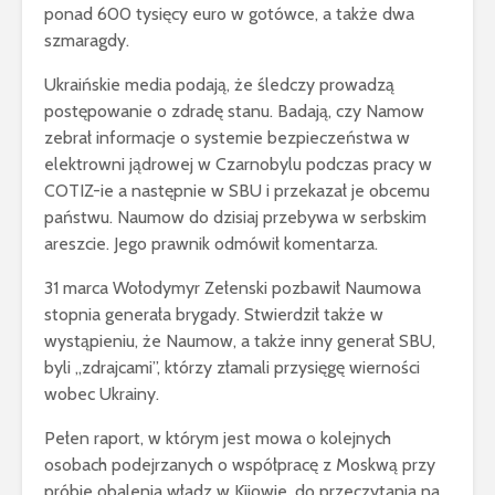
ponad 600 tysięcy euro w gotówce, a także dwa
szmaragdy.
Ukraińskie media podają, że śledczy prowadzą
postępowanie o zdradę stanu. Badają, czy Namow
zebrał informacje o systemie bezpieczeństwa w
elektrowni jądrowej w Czarnobylu podczas pracy w
COTIZ-ie a następnie w SBU i przekazał je obcemu
państwu. Naumow do dzisiaj przebywa w serbskim
areszcie. Jego prawnik odmówił komentarza.
31 marca Wołodymyr Zełenski pozbawił Naumowa
stopnia generała brygady. Stwierdził także w
wystąpieniu, że Naumow, a także inny generał SBU,
byli „zdrajcami”, którzy złamali przysięgę wierności
wobec Ukrainy.
Pełen raport, w którym jest mowa o kolejnych
osobach podejrzanych o współpracę z Moskwą przy
próbie obalenia władz w Kijowie, do przeczytania na