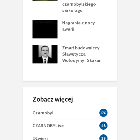
rycznych tropów
czarnobylskiego
e
racji
sarkofagu
P
 krok w
Nagranie z nocy
B
owie Nowej
awarii
2
ecznej Powłoki
E
dziny Siergieja
Zmarł budowniczy
p
zyna
Sławutycza
c
Wołodymyr Skakun
m
z
Zobacz więcej
Czarnobyl
170
CZARNOBYLive
48
Dźwięki
29