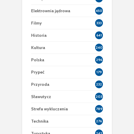
Elektrownia jądrowa
450
Filmy
333
Historia
641
Kultura
240
Polska
296
Prypeć
179
Przyroda
232
Sławutycz
203
Strefa wykluczenia
789
Technika
276
Turystyka
242