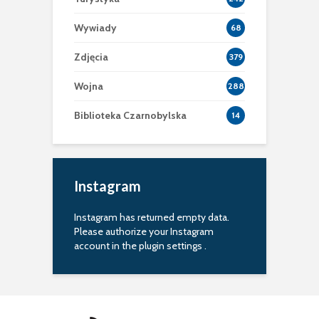
Wywiady
68
Zdjęcia
379
Wojna
288
Biblioteka Czarnobylska
14
Instagram
Instagram has returned empty data.
Please authorize your Instagram
account in the
plugin settings
.