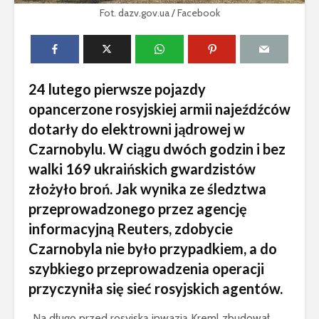
Fot. dazv.gov.ua / Facebook
24 lutego pierwsze pojazdy
opancerzone rosyjskiej armii najeźdźców
dotarły do elektrowni jądrowej w
Czarnobylu. W ciągu dwóch godzin i bez
walki 169 ukraińskich gwardzistów
złożyło broń. Jak wynika ze śledztwa
przeprowadzonego przez agencję
informacyjną Reuters, zdobycie
Czarnobyla nie było przypadkiem, a do
szybkiego przeprowadzenia operacji
przyczyniła się sieć rosyjskich agentów.
„Na długo przed rosyjską inwazją Kreml zbudował