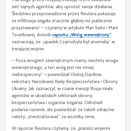
sieć tajnych agentów, aby uprościć swoje działania.
Śledztwo przeprowadzone przez Reutera pokazuje,
że infiltracja sięgała znacznie głębiej niż publicznie
przyznawano” – czytamy w artykule Mari Saito i Marii
Tsvetkowej. Autorki
raportu „Wróg wewnętrzny”
zaznaczają, że „upadek Czarnobyla był anomalią” w
trwającej wojnie.
– Poza wrogiem zewnętrznym mamy niestety wroga
wewnętrznego, a ten wróg jest nie mniej
niebezpieczny” – powiedział Oleksij Daniłow,
sekretarz Narodowej Rady Bezpieczeństwa i Obrony
Ukrainy. Jak zaznaczył, w czasie inwazji Rosja miała
agentów w ukraińskich sektorach obrony,
bezpieczeństwa i organów ścigania. Odmówił
podania nazwisk, ale powiedział, że takich zdrajców
należy „zneutralizować” za wszelką cenę.
W raporcie Reutera czytamy, że „planiści wojenni