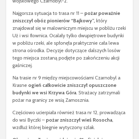
wojskowego Czarnobyl-2.
Najgorsza sytuacja to trasa nr 11 –
pożar poważnie
zniszczył obóz pionierów “Bajkowy”,
który
znajdował się w malowniczym miejscu w pobliżu rzeki
Uż i wsi Iłownica. Ocalały tylko dwupiętrowe budynki
w pobliżu rzeki, ale spłonęła praktycznie cała lewa
strona ośrodka. Decyzje dotyczące dalszych losów
tego miejsca zostaną podjęte po zakończeniu akcji
gaśniczej.
Na trasie nr 9 między miejscowościami Czarnobyl a
Krasne
ogień całkowicie zniszczył opuszczone
budynki we wsi Krzywa Góra
. Strażacy zatrzymali
pożar na granicy ze wsią Zamosznia.
Częściowo ucierpiała również trasa nr 12, prowadząca
do wsi Byczki –
pożar zniszczył wieś Rosocha
,
wzdłuż której biegnie wytyczony szlak.