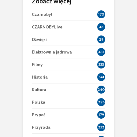
Zobacz więcej
Czarnobyl
170
CZARNOBYLive
48
Dźwięki
29
Elektrownia jądrowa
451
Filmy
333
Historia
641
Kultura
240
Polska
296
Prypeć
179
Przyroda
232