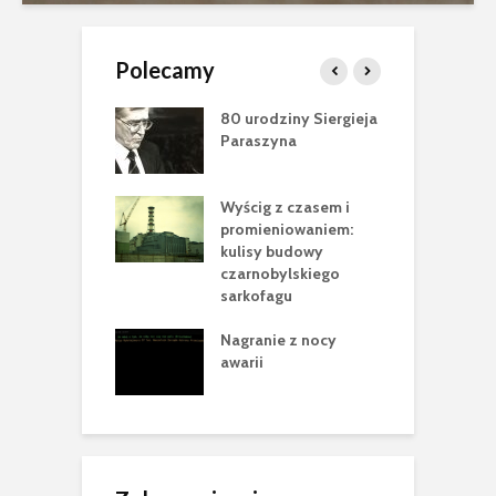
Polecamy
ci Jewgena
80 urodziny Siergieja
Z
owa (1978-2025)
Paraszyna
S
W
nobyl”
Wyścig z czasem i
N
sca Cataluccia
promieniowaniem:
m
 pełen
kulisy budowy
n
rycznych tropów
czarnobylskiego
e
racji
sarkofagu
P
 krok w
Nagranie z nocy
B
owie Nowej
awarii
2
ecznej Powłoki