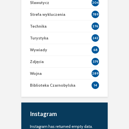
Sławutycz
204
Strefa wykluczenia
789
Technika
276
Turystyka
242
Wywiady
68
Zdjęcia
379
Wojna
289
Biblioteka Czarnobylska
14
Instagram
Instagram has returned empty data.