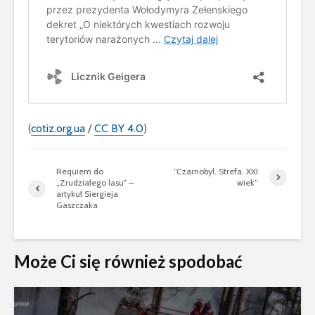
(
cotiz.org.ua
/
CC BY 4.0
)
Requiem do
“Czarnobyl. Strefa. XXI
„Zrudziałego lasu” –
wiek”
artykuł Siergieja
Gaszczaka
Może Ci się również spodobać