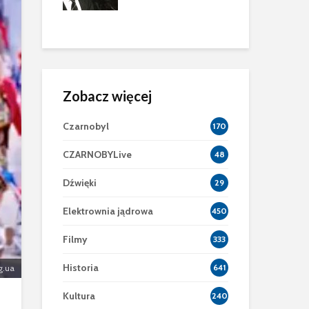
Wołodymyr Skakun
mu
zni
Zobacz więcej
Czarnobyl
170
CZARNOBYLive
48
Dźwięki
29
Elektrownia jądrowa
450
Filmy
333
Historia
641
g.ua
Kultura
240