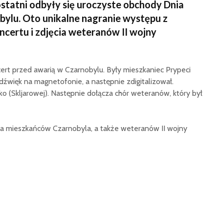
 ostatni odbyły się uroczyste obchody Dnia
ylu. Oto unikalne nagranie występu z
certu i zdjęcia weteranów II wojny
cert przed awarią w Czarnobylu. Były mieszkaniec Prypeci
 dźwięk na magnetofonie, a następnie zdigitalizował.
o (Skljarowej). Następnie dołącza chór weteranów, który był
ia mieszkańców Czarnobyla, a także weteranów II wojny