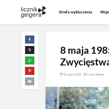
Strefa wykluczenia
Wojn
8 maja 1985
Wyścig z cza
promieniowa
Zwycięstw
kulisy budow
czarnobylsk
sarkofagu
8 maja 2020
1 min. lektury
Nagranie z n
awarii
Zmarł budow
Sławutycza