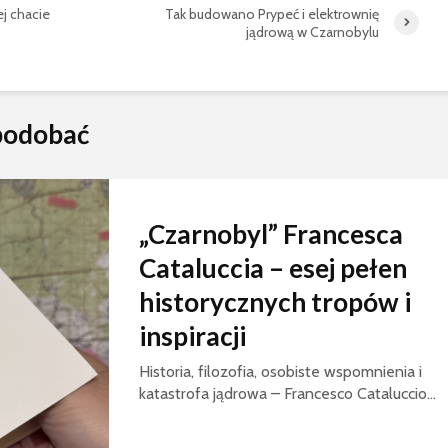
ej chacie
Tak budowano Prypeć i elektrownię
jądrową w Czarnobylu
spodobać
„Czarnobyl” Francesca
Cataluccia – esej pełen
historycznych tropów i
inspiracji
Historia, filozofia, osobiste wspomnienia i
katastrofa jądrowa – Francesco Cataluccio...