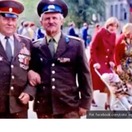
Skakun
muzeum uległo
zniszczeniu
Fot. facebook.com/cotiz.or