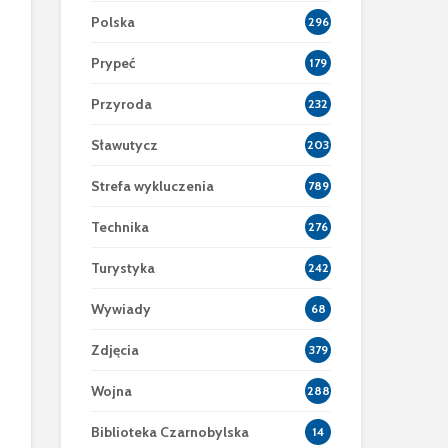
Polska
296
Prypeć
179
Przyroda
232
Sławutycz
203
Strefa wykluczenia
789
Technika
276
Turystyka
242
Wywiady
68
Zdjęcia
379
Wojna
288
Biblioteka Czarnobylska
14