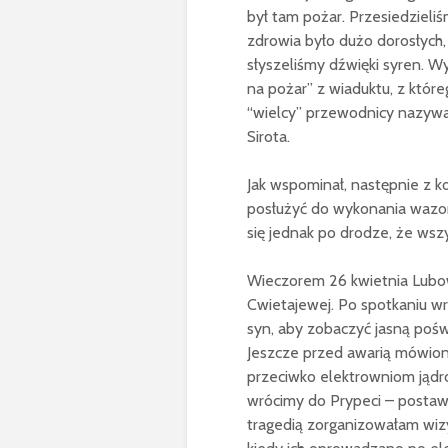
był tam pożar. Przesiedzieliśm
zdrowia było dużo dorosłych,
słyszeliśmy dźwięki syren. 
na pożar” z wiaduktu, z któr
“wielcy” przewodnicy nazywa
Sirota.
Jak wspominał, następnie z ko
posłużyć do wykonania wazon
się jednak po drodze, że wsz
Wieczorem 26 kwietnia Lubow
Cwietajewej. Po spotkaniu wra
syn, aby zobaczyć jasną pośw
Jeszcze przed awarią mówiono
przeciwko elektrowniom jądr
wrócimy do Prypeci – postaw
tragedią zorganizowałam wiz