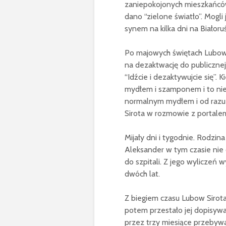
zaniepokojonych mieszkańców
dano “zielone światło”. Mogli
synem na kilka dni na Białoruś
Po majowych świętach Lubow i
na dezaktwację do publicznej
“Idźcie i dezaktywujcie się”.
mydłem i szamponem i to nie
normalnym mydłem i od razu 
Sirota w rozmowie z portale
Mijały dni i tygodnie. Rodzin
Aleksander w tym czasie nie 
do szpitali. Z jego wyliczeń 
dwóch lat.
Z biegiem czasu Lubow Sirota
potem przestało jej dopisywa
przez trzy miesiące przebywa