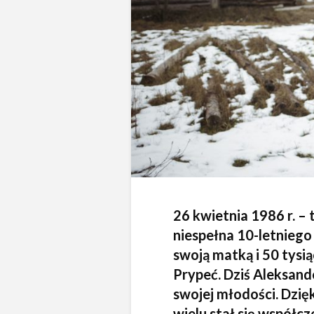
26 kwietnia 1986 r. – 
niespełna 10-letniego 
swoją matką i 50 tysi
Prypeć. Dziś Aleksand
swojej młodości. Dzię
wielu stał się współc