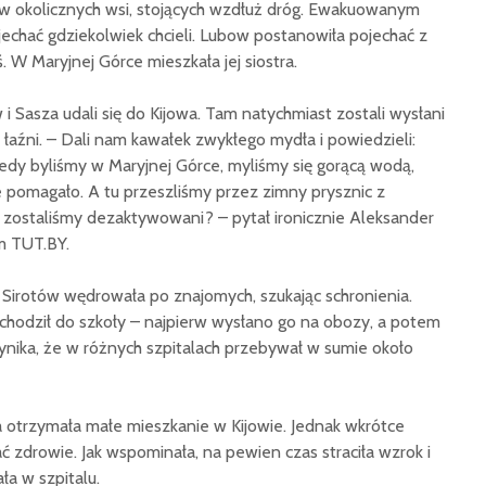
 okolicznych wsi, stojących wzdłuż dróg. Ewakuowanym
 jechać gdziekolwiek chcieli. Lubow postanowiła pojechać z
. W Maryjnej Górce mieszkała jej siostra.
 Sasza udali się do Kijowa. Tam natychmiast zostali wysłani
 łaźni. – Dali nam kawałek zwykłego mydła i powiedzieli:
 Kiedy byliśmy w Maryjnej Górce, myliśmy się gorącą wodą,
 pomagało. A tu przeszliśmy przez zimny prysznic z
zostaliśmy dezaktywowani? – pytał ironicznie Aleksander
m TUT.BY.
a Sirotów wędrowała po znajomych, szukając schronienia.
chodził do szkoły – najpierw wysłano go na obozy, a potem
wynika, że w różnych szpitalach przebywał w sumie około
 otrzymała małe mieszkanie w Kijowie. Jednak wkrótce
ć zdrowie. Jak wspominała, na pewien czas straciła wzrok i
ła w szpitalu.