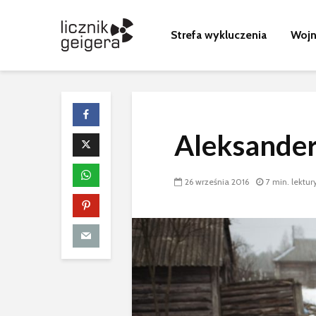
Strefa wykluczenia
Wojn
Aleksander
Nagranie z n
awarii
26 września 2016
7 min. lektur
Zmarł budow
Sławutycza
Wołodymyr 
Nikołaj Suwo
maszynisty t
naczelnika z
elektrowni