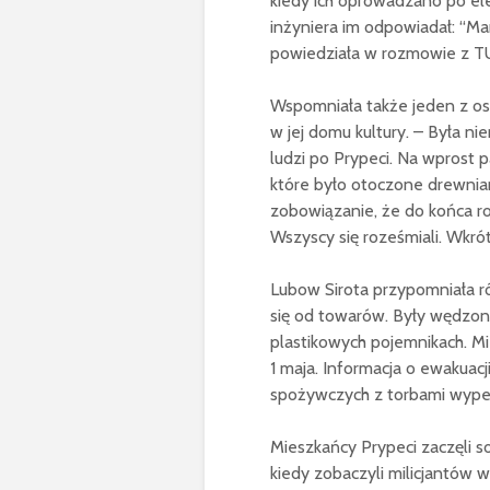
kiedy ich oprowadzano po elek
inżyniera im odpowiadał: “Ma
powiedziała w rozmowie z T
Wspomniała także jeden z ost
w jej domu kultury. – Była n
ludzi po Prypeci. Na wprost 
które było otoczone drewnia
zobowiązanie, że do końca r
Wszyscy się roześmiali. Wkró
Lubow Sirota przypomniała ró
się od towarów. Były wędzone
plastikowych pojemnikach. Mi
1 maja. Informacja o ewakuac
spożywczych z torbami wype
Mieszkańcy Prypeci zaczęli s
kiedy zobaczyli milicjantów 