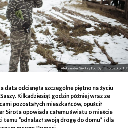
muzeum w Kijowie
sarkofa
Aleksander Sirota / Fot. Dymitr Bruszko, TU
ta data odcisnęła szczególne piętno na życiu
Saszy. Kilkadziesiąt godzin później wraz ze
ącami pozostałych mieszkańców, opuścił
er Sirota opowiada całemu światu o mieście
ki temu “odnalazł swoją drogę do domu” i dla
zesnym merem Prypeci.