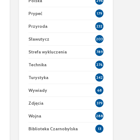
Polska
296
Prypeć
179
Przyroda
232
Sławutycz
203
Strefa wykluczenia
789
Technika
276
Turystyka
242
Wywiady
68
Zdjęcia
379
Wojna
288
Biblioteka Czarnobylska
13