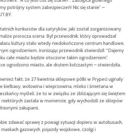
trowni: “A co jeśli coś się stanie?”. Zastępca głównego
my potrójny system zabezpieczeń! Nic się stanie” –
UT.BY.
atnich konkursów dla satyryków, jaki został zorganizowany
iemalże prorocza scena. Był przewodnik, który oprowadzał
pałacu kultury stało wtedy niedokończone centrum handlowe,
nym ogrodzeniem. Ironizując przewodnik stwierdził: “Dajemy
oku całe miasto będzie otoczone takim ogrodzeniem”.
tce ogrodzono miasto, ale drutem kolczastym – stwierdziła.
wnież fakt, że 27 kwietnia sklepowe półki w Prypeci uginały
 kiełbasy, wołowina i wieprzowina, mleko i śmietana w
eszkańcy myśleli, że to w związku ze zbliżającym się świętem
ji niektórych zastała w momencie, gdy wychodzili ze sklepów
łnionymi zakupami.
obie zdawać sprawę z powagi sytuacji dopiero w autobusach,
w maskach gazowych, pojazdy wojskowe, czołgi i