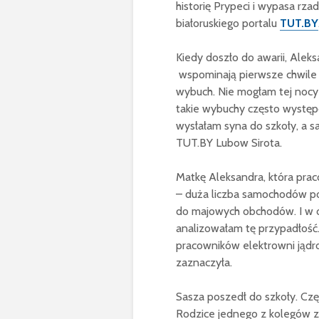
historię Prypeci i wypasa rzad
białoruskiego portalu
TUT.BY
Kiedy doszło do awarii, Aleks
wspominają pierwsze chwile 
wybuch. Nie mogłam tej nocy 
takie wybuchy często występo
wysłałam syna do szkoły, a s
TUT.BY Lubow Sirota.
Matkę Aleksandra, która prac
– duża liczba samochodów po
do majowych obchodów. I w og
analizowałam tę przypadłość.
pracowników elektrowni jądrow
zaznaczyła.
Sasza poszedł do szkoły. Częś
Rodzice jednego z kolegów z 