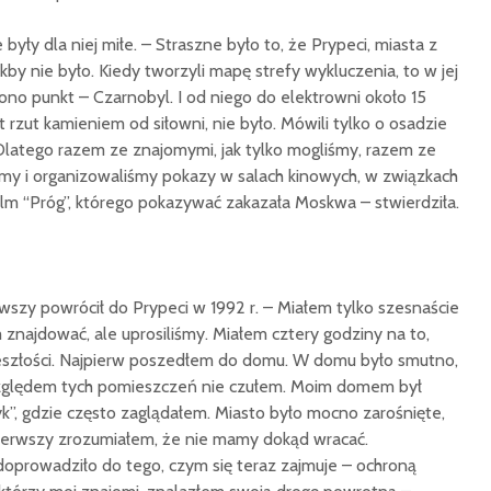
były dla niej miłe. – Straszne było to, że Prypeci, miasta z
by nie było. Kiedy tworzyli mapę strefy wykluczenia, to w jej
iono punkt – Czarnobyl. I od niego do elektrowni około 15
t rzut kamieniem od siłowni, nie było. Mówili tylko o osadzie
 Dlatego razem ze znajomymi, jak tylko mogliśmy, razem ze
liśmy i organizowaliśmy pokazy w salach kinowych, w związkach
film “Próg”, którego pokazywać zakazała Moskwa – stwierdziła.
rwszy powrócił do Prypeci w 1992 r. – Miałem tylko szesnaście
m znajdować, ale uprosiliśmy. Miałem cztery godziny na to,
zeszłości. Najpierw poszedłem do domu. W domu było smutno,
 względem tych pomieszczeń nie czułem. Moim domem był
yk”, gdzie często zaglądałem. Miasto było mocno zarośnięte,
ierwszy zrozumiałem, że nie mamy dokąd wracać.
oprowadziło do tego, czym się teraz zajmuje – ochroną