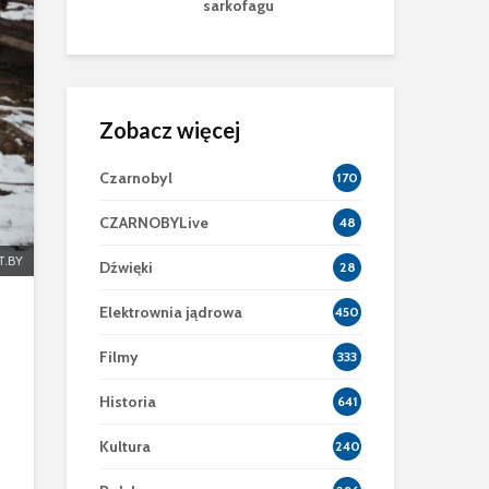
gu
mu
Zobacz więcej
Czarnobyl
170
CZARNOBYLive
48
T.BY
Dźwięki
28
Elektrownia jądrowa
450
Filmy
333
Historia
641
Kultura
240