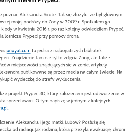
 poznać Aleksandra Sirotę. Tak się złożyło, że był głównym
wszej mojej podróży do Zony w 2009 r. Spotkałem go
 kiedy w kwietniu 2016 r. po raz kolejny odwiedziłem Prypeć.
cia lotnicze Prypeci przy pomocy drona.
wis
pripyat.com
to jedna z najbogatszych bibliotek
eci. Znajdziecie tam nie tylko zdjęcia Zony, ale także
ów miejscowości znajdujących się w zonie, artykuły
leksandra publikowane są przez media na całym świecie. Na
ykupić wycieczkę do strefy wykluczenia.
także projekt Prypeć 3D, który założeniem jest odtworzenie w
asta sprzed awarii. O tym napiszę w jednym z kolejnych
a.pl
.
dczenie Aleksandra i jego matki, Lubow? Posłużę się
czka od radiacji. Jak rodzina, która przeżyła ewakuację, chroni