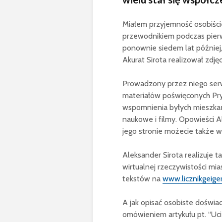
Miałem przyjemność osobiście
przewodnikiem podczas pier
ponownie siedem lat później,
Akurat Sirota realizował zdję
Prowadzony przez niego ser
materiałów poświęconych Pryp
wspomnienia byłych mieszkańc
naukowe i filmy. Opowieści A
jego stronie możecie także w
Aleksander Sirota realizuje 
wirtualnej rzeczywistości mi
tekstów na
www.licznikgeiger
A jak opisać osobiste doświa
omówieniem artykułu pt. “Ucie