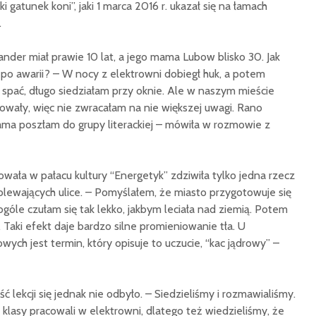
ki gatunek koni”, jaki 1 marca 2016 r. ukazał się na łamach
.
ander miał prawie 10 lat, a jego mama Lubow blisko 30. Jak
po awarii? – W nocy z elektrowni dobiegł huk, a potem
spać, długo siedziałam przy oknie. Ale w naszym mieście
wały, więc nie zwracałam na nie większej uwagi. Rano
ama poszłam do grupy literackiej – mówiła w rozmowie z
owała w pałacu kultury “Energetyk” zdziwiła tylko jedna rzecz
lewających ulice. – Pomyślałem, że miasto przygotowuje się
óle czułam się tak lekko, jakbym leciała nad ziemią. Potem
 Taki efekt daje bardzo silne promieniowanie tła. U
ych jest termin, który opisuje to uczucie, “kac jądrowy” –
ć lekcji się jednak nie odbyło. – Siedzieliśmy i rozmawialiśmy.
klasy pracowali w elektrowni, dlatego też wiedzieliśmy, że