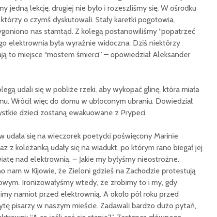
y jedną lekcję, drugiej nie było i rozeszliśmy się. W ośrodku
 którzy o czymś dyskutowali. Stały karetki pogotowia,
Wygoniono nas stamtąd. Z kolegą postanowiliśmy “popatrzeć
ego elektrownia była wyraźnie widoczna. Dziś niektórzy
ją to miejsce “mostem śmierci” – opowiedział Aleksander
legą udali się w pobliże rzeki, aby wykopać glinę, która miała
u. Wrócił więc do domu w ubłoconym ubraniu. Dowiedział
ystkie dzieci zostaną ewakuowane z Prypeci.
 udała się na wieczorek poetycki poświęcony Marinie
z z koleżanką udały się na wiadukt, po którym rano biegał jej
iatę nad elektrownią. – Jakie my byłyśmy nieostrożne.
 nam w Kijowie, że Zieloni gdzieś na Zachodzie protestują
owym. Ironizowałyśmy wtedy, że zrobimy to i my, gdy
imy namiot przed elektrownią. A około pół roku przed
ytę pisarzy w naszym mieście. Zadawali bardzo dużo pytań,