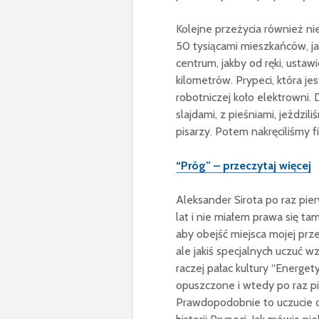
Kolejne przeżycia również nie 
50 tysiącami mieszkańców, jak
centrum, jakby od ręki, ustaw
kilometrów. Prypeci, która jes
robotniczej koło elektrowni.
slajdami, z pieśniami, jeździ
pisarzy. Potem nakręciliśmy 
“Próg” – przeczytaj więcej
Aleksander Sirota po raz pie
lat i nie miałem prawa się ta
aby obejść miejsca mojej pr
ale jakiś specjalnych uczuć
raczej pałac kultury “Energet
opuszczone i wtedy po raz p
Prawdopodobnie to uczucie d