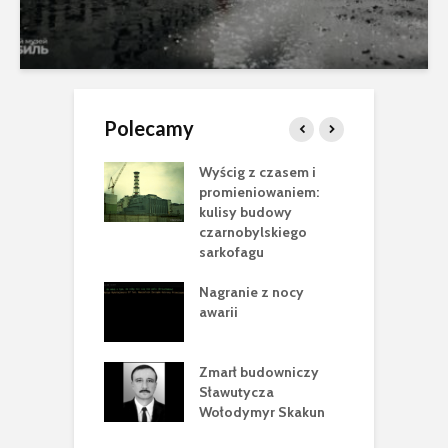
Polecamy
nobyl”
Wyścig z czasem i
N
sca Cataluccia
promieniowaniem:
m
 pełen
kulisy budowy
n
rycznych tropów
czarnobylskiego
e
racji
sarkofagu
P
 krok w
Nagranie z nocy
B
owie Nowej
awarii
2
ecznej Powłoki
E
dziny Siergieja
Zmarł budowniczy
p
zyna
Sławutycza
c
Wołodymyr Skakun
m
z