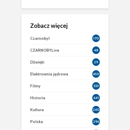
Zobacz więcej
Czarnobyl
170
CZARNOBYLive
48
Dźwięki
29
Elektrownia jądrowa
450
Filmy
333
Historia
641
Kultura
240
Polska
296