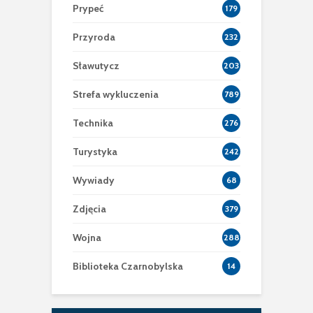
Prypeć
179
Przyroda
232
Sławutycz
203
Strefa wykluczenia
789
Technika
276
Turystyka
242
Wywiady
68
Zdjęcia
379
Wojna
288
Biblioteka Czarnobylska
14