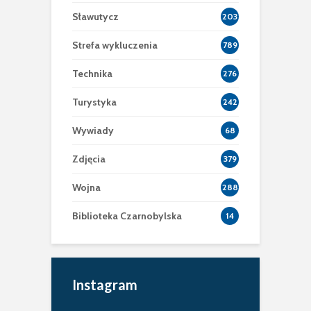
Sławutycz
203
Strefa wykluczenia
789
Technika
276
Turystyka
242
Wywiady
68
Zdjęcia
379
Wojna
288
Biblioteka Czarnobylska
14
Instagram