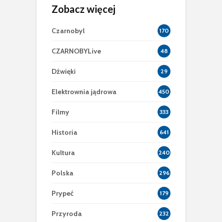
Zobacz więcej
Czarnobyl
170
CZARNOBYLive
48
Dźwięki
29
Elektrownia jądrowa
450
Filmy
333
Historia
641
Kultura
240
Polska
296
Prypeć
179
Przyroda
232