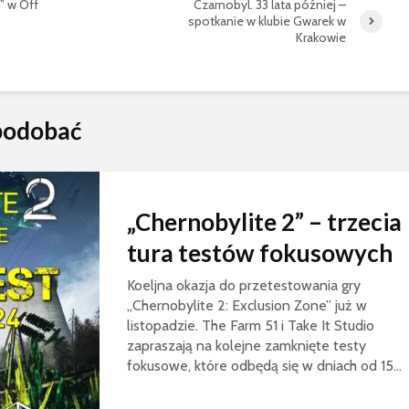
j” w Off
Czarnobyl. 33 lata później –
spotkanie w klubie Gwarek w
Krakowie
spodobać
„Chernobylite 2” – trzecia
tura testów fokusowych
Koeljna okazja do przetestowania gry
„Chernobylite 2: Exclusion Zone” już w
listopadzie. The Farm 51 i Take It Studio
zapraszają na kolejne zamknięte testy
fokusowe, które odbędą się w dniach od 15...