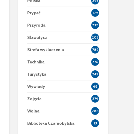
Polska
296
Prypeć
179
Przyroda
232
Sławutycz
203
Strefa wykluczenia
789
Technika
276
Turystyka
242
Wywiady
68
Zdjęcia
379
Wojna
288
Biblioteka Czarnobylska
13