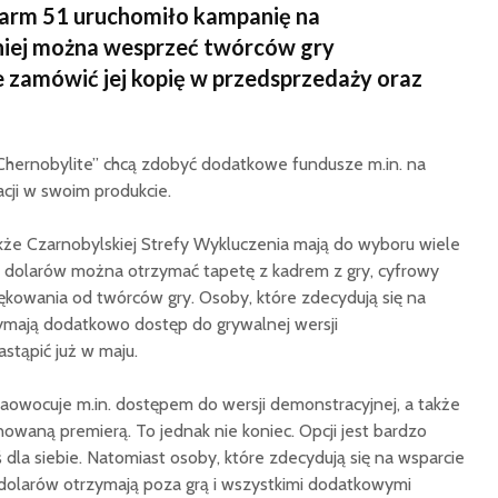
 Farm 51 uruchomiło kampanię na
 niej można wesprzeć twórców gry
że zamówić jej kopię w przedsprzedaży oraz
„Chernobylite” chcą zdobyć dodatkowe fundusze m.in. na
cji w swoim produkcie.
akże Czarnobylskiej Strefy Wykluczenia mają do wyboru wiele
 2 dolarów można otrzymać tapetę z kadrem z gry, cyfrowy
ękowania od twórców gry. Osoby, które zdecydują się na
zymają dodatkowo dostęp do grywalnej wersji
stąpić już w maju.
aowocuje m.in. dostępem do wersji demonstracyjnej, a także
anowaną premierą. To jednak nie koniec. Opcji jest bardzo
 dla siebie. Natomiast osoby, które zdecydują się na wsparcie
olarów otrzymają poza grą i wszystkimi dodatkowymi