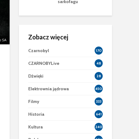
gu
mu
Zobacz więcej
p SA
Czarnobyl
170
CZARNOBYLive
48
Dźwięki
28
Elektrownia jądrowa
450
Filmy
333
Historia
641
Kultura
240