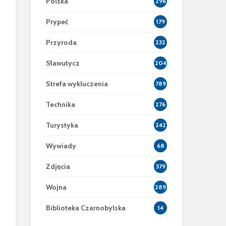
Polska
296
Prypeć
179
Przyroda
232
Sławutycz
204
Strefa wykluczenia
789
Technika
276
Turystyka
242
Wywiady
68
Zdjęcia
379
Wojna
289
Biblioteka Czarnobylska
14