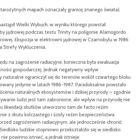
 starożytnych mapach oznaczały granicę znanego świata).
nastąpił Wielki Wybuch, w wyniku którego powstał
y jądrowej podczas testu Trinity na poligonie Alamogordo
ądrowej. Ekspozja w elektrowni jądrowej w Czarnobylu w 1986
a Strefy Wykluczenia.
ędu na zagrożenie radiacyjne, konieczna była ewakuacja
alności gospodarczej. Jednak negatywny wpływ
 naturalne ograniczył się do terenów wokół czwartego bloku
owany jedynie w latach 1986-1987. Paradoksalnie powstało
ócenia naturalnych ekosystemów i dzikiej przyrody – zgodnie
ywanie ludzi jest tam zabronione, ale wpływ na przyrodę nie
iu likwidacji skutków utworzono tam de facto reżim
ie z drutu kolczastego i ścisły reżim bezpieczeństwa
 przed zagrożeniem radiacyjnym, ale jednocześnie chronić
iedlisko ludzkie stopniowo przekształciło się w siedlisko
nie powinno istnieć, a jednak istnieje.