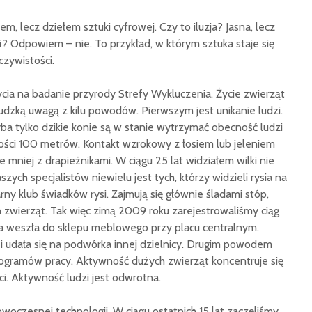
, lecz dziełem sztuki cyfrowej. Czy to iluzja? Jasna, lecz
 Odpowiem – nie. To przykład, w którym sztuka staje się
zywistości.
cia na badanie przyrody Strefy Wykluczenia. Życie zwierząt
ludzką uwagą z kilu powodów. Pierwszym jest unikanie ludzi.
ba tylko dzikie konie są w stanie wytrzymać obecność ludzi
głości 100 metrów. Kontakt wzrokowy z łosiem lub jeleniem
e mniej z drapieżnikami. W ciągu 25 lat widziałem wilki nie
szych specjalistów niewielu jest tych, którzy widzieli rysia na
rny klub świadków rysi. Zajmują się głównie śladami stóp,
 zwierząt. Tak więc zimą 2009 roku zarejestrowaliśmy ciąg
ca weszła do sklepu meblowego przy placu centralnym.
 i udała się na podwórka innej dzielnicy. Drugim powodem
gramów pracy. Aktywność dużych zwierząt koncentruje się
i. Aktywność ludzi jest odwrotna.
nowoczesnej technologii. W ciągu ostatnich 15 lat zaczęliśmy