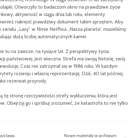
ułapki. Otworzyło to badaczom okno na prawdziwe życie
nkowy, aktywność w ciągu dnia lub roku, elementy
 również nakręcić prawdziwy dokument takim sprzętem. Aby
serialu „Lasy” w filmie Netflixa „Nasza planeta”, musieliśmy
talując dużą liczbę automatycznych kamer.
e tu na zawsze, na tysiące lat. Z perspektywy życia
cji państwowej, jest wieczna. Strefa ma swoją historię, swój
ewolucję. Czas nie zatrzymał się w 1986 roku. W każdym
ytety rozwoju i własną reprezentację. Dziś, 40 lat później,
ako rezerwat przyrody.
tę stronę rzeczywistości strefy wykluczenia, która jest
w. Obejrzyj go i spróbuj zrozumieć, że katastrofa to nie tylko
 wystawa
Nowe materiały w archiwum