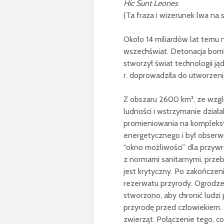
Hic Sunt Leones
(Ta fraza i wizerunek lwa na
Około 14 miliardów lat temu 
wszechświat. Detonacja bomb
stworzył świat technologii j
r. doprowadziła do utworzeni
Z obszaru 2600 km², ze wzgl
ludności i wstrzymanie dział
promieniowania na kompleksy
energetycznego i był obserw
“okno możliwości” dla przywr
z normami sanitarnymi, przeb
jest krytyczny. Po zakończen
rezerwatu przyrody. Ogrodzen
stworzono, aby chronić ludzi
przyrodę przed człowiekiem. S
zwierząt. Połączenie tego, co 