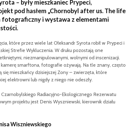
yrota – były mieszkaniec Prypeci,
ekt pod hasłem „Chornobyl after us. The life
m fotograficzny i wystawa z elementami
stości.
cia, które przez wiele lat Ołeksandr Syrota robił w Prypeci i
skiej Strefie Wykluczenia. W druku pozostają one
ietkniętymi, niezmanipulowanymi, wolnymi od inscenizacji.
e kamerę smarftona, fotografie ożywają. Na tle znany, często
 się mieszkańcy dzisiejszej Zony – zwierzęta, które
iej elektrowni lub nigdy z niego nie odeszły.
u Czarnobylskiego Radiacyjno-Ekologicznego Rezerwatu
wym projektu jest Denis Wyszniewski, kierownik działu
Denisa Wiszniewskiego