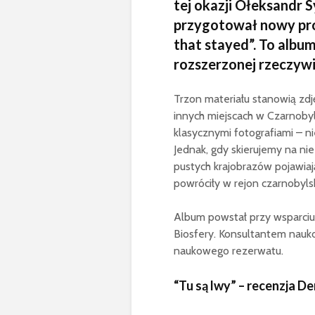
tej okazji Ołeksandr S
przygotował nowy proj
that stayed”. To albu
rozszerzonej rzeczywi
Trzon materiału stanowią zdję
innych miejscach w Czarnobyl
klasycznymi fotografiami – n
Jednak, gdy skierujemy na ni
pustych krajobrazów pojawiają
powróciły w rejon czarnobylsk
Album powstał przy wsparci
Biosfery. Konsultantem nauko
naukowego rezerwatu.
“Tu są lwy” – recenzja 