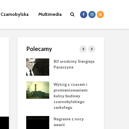
a Czarnobylska
Multimedia
Polecamy
 Jewgena
80 urodziny Siergieja
Zm
a (1978-2025)
Paraszyna
Sł
Wo
byl”
Wyścig z czasem i
Nik
ca Cataluccia
promieniowaniem:
mas
ełen
kulisy budowy
nac
cznych tropów
czarnobylskiego
ele
cji
sarkofagu
Pam
rok w
Nagranie z nocy
Bor
wie Nowej
awarii
20