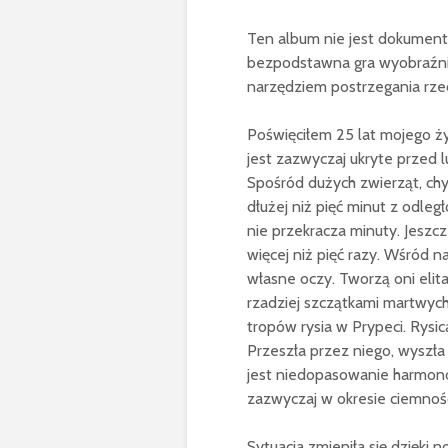
Ten album nie jest dokumentem
bezpodstawna gra wyobraźni?
narzędziem postrzegania rzec
Poświęciłem 25 lat mojego ży
jest zazwyczaj ukryte przed 
Spośród dużych zwierząt, chy
dłużej niż pięć minut z odle
nie przekracza minuty. Jeszcz
więcej niż pięć razy. Wśród na
własne oczy. Tworzą oni elita
rzadziej szczątkami martwych
tropów rysia w Prypeci. Rysi
Przeszła przez niego, wyszła
jest niedopasowanie harmono
zazwyczaj w okresie ciemnośc
Sytuacja zmieniła się dzięki 