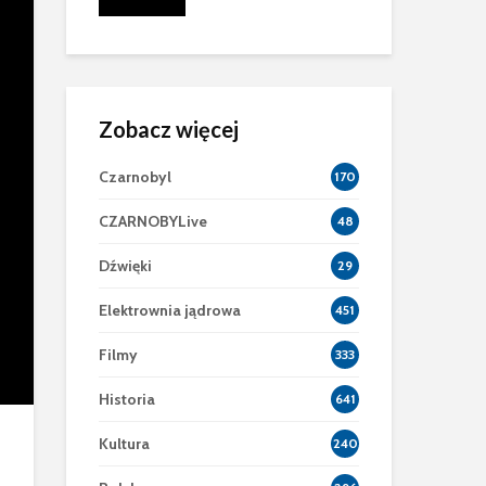
znej Powłoki
Zobacz więcej
Czarnobyl
170
CZARNOBYLive
48
Dźwięki
29
Elektrownia jądrowa
451
Filmy
333
Historia
641
Kultura
240