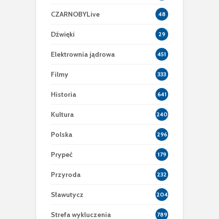
CZARNOBYLive
48
Dźwięki
29
Elektrownia jądrowa
451
Filmy
333
Historia
641
Kultura
240
Polska
296
Prypeć
179
Przyroda
232
Sławutycz
204
Strefa wykluczenia
789