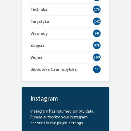
Technika
276
Turystyka
242
Wywiady
68
Zdjęcia
379
Wojna
289
Biblioteka Czarnobylska
14
Instagram
Instagram has returned empty data.
Please authorize your Instagram
account in the
plugin settings
.