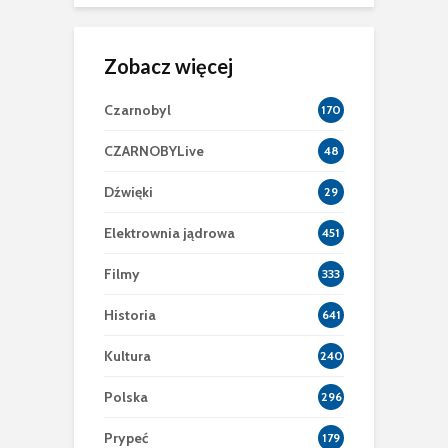
Zobacz więcej
Czarnobyl
170
CZARNOBYLive
48
Dźwięki
29
Elektrownia jądrowa
451
Filmy
333
Historia
641
Kultura
240
Polska
296
Prypeć
179