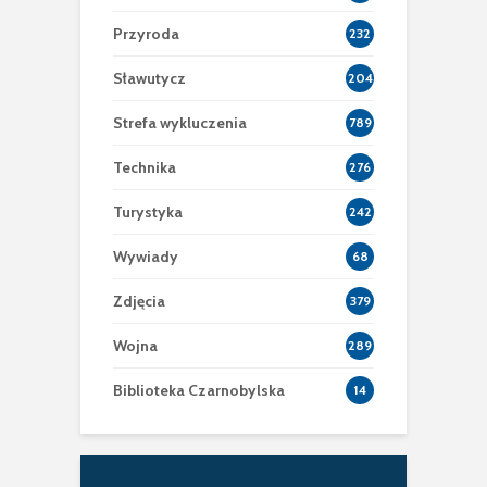
Przyroda
232
Sławutycz
204
Strefa wykluczenia
789
Technika
276
Turystyka
242
Wywiady
68
Zdjęcia
379
Wojna
289
Biblioteka Czarnobylska
14