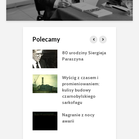
Polecamy
ci Jewgena
80 urodziny Siergieja
Z
owa (1978-2025)
Paraszyna
S
W
nobyl”
Wyścig z czasem i
N
sca Cataluccia
promieniowaniem:
m
 pełen
kulisy budowy
n
rycznych tropów
czarnobylskiego
e
racji
sarkofagu
P
 krok w
Nagranie z nocy
B
owie Nowej
awarii
2
ecznej Powłoki