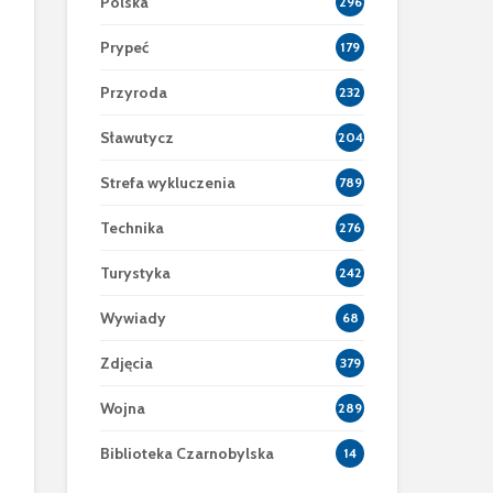
Polska
296
Prypeć
179
Przyroda
232
Sławutycz
204
Strefa wykluczenia
789
Technika
276
Turystyka
242
Wywiady
68
Zdjęcia
379
Wojna
289
Biblioteka Czarnobylska
14