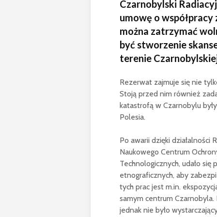
Czarnobylski Radiacy
umowę o współpracy z 
można zatrzymać wol
być stworzenie skanse
terenie Czarnobylskie
Rezerwat zajmuje się nie tylk
Stoją przed nim również zad
katastrofą w Czarnobylu był
Polesia.
Po awarii dzięki działalnośc
Naukowego Centrum Ochrony 
Technologicznych, udało się p
etnograficznych, aby zabezp
tych prac jest m.in. ekspozyc
samym centrum Czarnobyla. 
jednak nie było wystarczając