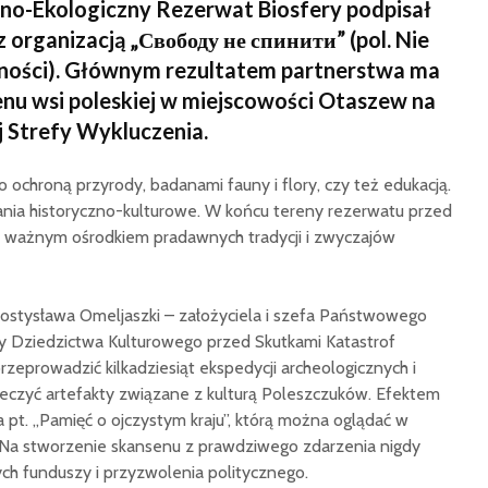
jno-Ekologiczny Rezerwat Biosfery podpisał
organizacją „Свободу не спинити” (pol. Nie
ności). Głównym rezultatem partnerstwa ma
nu wsi poleskiej w miejscowości Otaszew na
j Strefy Wykluczenia.
o ochroną przyrody, badanami fauny i flory, czy też edukacją.
ania historyczno-kulturowe. W końcu tereny rezerwatu przed
y ważnym ośrodkiem pradawnych tradycji i zwyczajów
i Rostysława Omeljaszki – założyciela i szefa Państwowego
Dziedzictwa Kulturowego przed Skutkami Katastrof
rzeprowadzić kilkadziesiąt ekspedycji archeologicznych i
ieczyć artefakty związane z kulturą Poleszczuków. Efektem
ja pt. „Pamięć o ojczystym kraju”, którą można oglądać w
Na stworzenie skansenu z prawdziwego zdarzenia nigdy
ych funduszy i przyzwolenia politycznego.