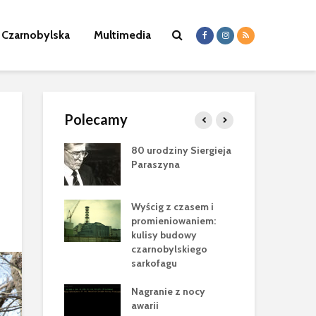
a Czarnobylska
Multimedia
Polecamy
 Jewgena
80 urodziny Siergieja
Zm
a (1978-2025)
Paraszyna
Sł
Wo
byl”
Wyścig z czasem i
Nik
ca Cataluccia
promieniowaniem:
mas
ełen
kulisy budowy
nac
cznych tropów
czarnobylskiego
ele
cji
sarkofagu
Pam
rok w
Nagranie z nocy
Bor
wie Nowej
awarii
20