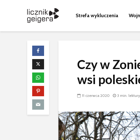
Strefa wykluczenia
Wojn
Czy w Zoni
80 urodziny 
Paraszyna
wsi poleski
Wyścig z cza
11 czerwca 2020
3 min. lektury
promieniowa
kulisy budow
czarnobylsk
sarkofagu
Nagranie z n
awarii