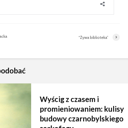
Jacka
“Żywa biblioteka”
spodobać
Wyścig z czasem i
promieniowaniem: kulisy
budowy czarnobylskiego