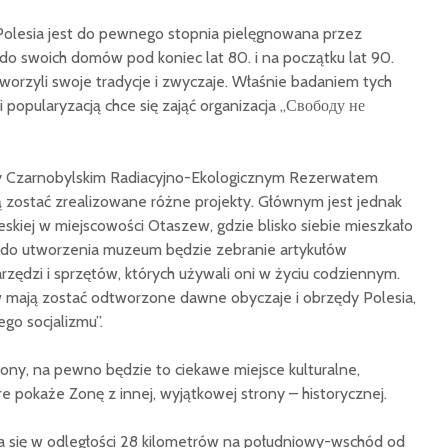
 Polesia jest do pewnego stopnia pielęgnowana przez
 do swoich domów pod koniec lat 80. i na początku lat 90.
tworzyli swoje tradycje i zwyczaje. Właśnie badaniem tych
popularyzacją chce się zająć organizacja „Свободу не
 Czarnobylskim Radiacyjno-Ekologicznym Rezerwatem
ją zostać zrealizowane różne projekty. Głównym jest jednak
skiej w miejscowości Otaszew, gdzie blisko siebie mieszkało
 do utworzenia muzeum będzie zebranie artykułów
ędzi i sprzętów, których używali oni w życiu codziennym.
 mają zostać odtworzone dawne obyczaje i obrzędy Polesia,
ego socjalizmu”.
zony, na pewno będzie to ciekawe miejsce kulturalne,
re pokaże Zonę z innej, wyjątkowej strony – historycznej.
ca się w odległości 28 kilometrów na południowy-wschód od