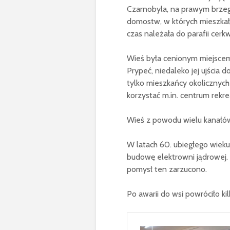
Czarnobyla, na prawym brzegu
domostw, w których mieszkało
czas należała do parafii cer
Wieś była cenionym miejsce
Prypeć, niedaleko jej ujścia 
tylko mieszkańcy okolicznych
korzystać m.in. centrum rekrea
Wieś z powodu wielu kanałów
W latach 60. ubiegłego wiek
budowę elektrowni jądrowej.
pomysł ten zarzucono.
Po awarii do wsi powróciło k