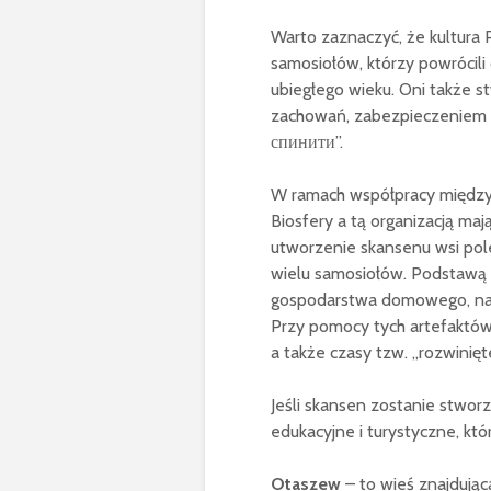
Warto zaznaczyć, że kultura
samosiołów, którzy powrócili
ubiegłego wieku. Oni także s
zachowań, zabezpieczeniem i 
спинити”.
W ramach współpracy między
Biosfery a tą organizacją ma
utworzenie skansenu wsi pole
wielu samosiołów. Podstawą
gospodarstwa domowego, narz
Przy pomocy tych artefaktów
a także czasy tzw. „rozwinięt
Jeśli skansen zostanie stwor
edukacyjne i turystyczne, któ
Otaszew
– to wieś znajdują