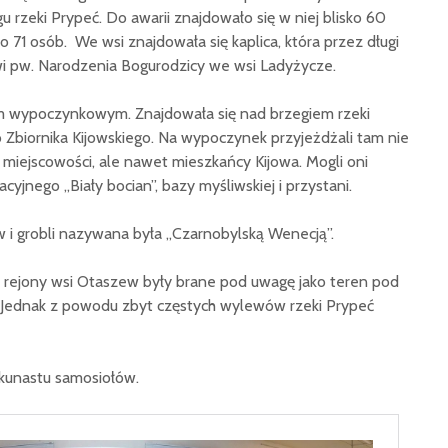
 rzeki Prypeć. Do awarii znajdowało się w niej blisko 60
 71 osób. We wsi znajdowała się kaplica, która przez długi
kwi pw. Narodzenia Bogurodzicy we wsi Ladyżycze.
m wypoczynkowym. Znajdowała się nad brzegiem rzeki
do Zbiornika Kijowskiego. Na wypoczynek przyjeżdżali tam nie
 miejscowości, ale nawet mieszkańcy Kijowa. Mogli oni
cyjnego „Biały bocian”, bazy myśliwskiej i przystani.
 i grobli nazywana była „Czarnobylską Wenecją”.
u rejony wsi Otaszew były brane pod uwagę jako teren pod
 Jednak z powodu zbyt częstych wylewów rzeki Prypeć
ilkunastu samosiołów.