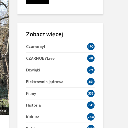
znej Powłoki
Zobacz więcej
Czarnobyl
170
CZARNOBYLive
48
Dźwięki
29
Elektrownia jądrowa
451
Filmy
333
Historia
641
dzki
Kultura
240