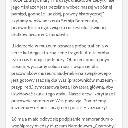
może zburzyć mury i naruszyć unikatowe zabytki, ale
jego »żelazo« jest bezsilne wobec naszej wspólnej
pamięci, godności ludzkiej, prawdy historycznej” –
czytamy w oświadczeniu Serhija Bordeniuka,
przewodniczącego związku i uczestnika likwidacji
skutków awarii w Czarnobylu.
„Uderzenie w muzeum oznacza próbę trafienia w
serce każdego, kto zna cenę tragedii. Ale ta próba
tylko nas hartuje i jednoczy. Oburzeni podstępnym
ciosem, wyrażamy solidarność i wsparcie dla
pracowników muzeum. Budynek kina związkowego
jest gotowy stać się dla Was (pracowników muzeum –
przyp. red.) tymczasową bazą i kwaterą główną, aby
likwidować skutki tego ataku. Nasze drzwi, korytarze i
pracownie serdecznie Was powitają. Pomożemy
każdemu – rękami, sprzętem i pracą” – zaznaczył.
28 maja miało odbyć się podpisanie memorandum o
współpracy między Muzeum Narodowym „Czarnobyl”