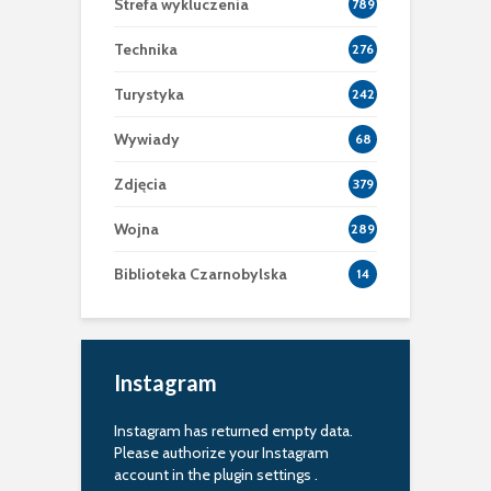
Strefa wykluczenia
789
Technika
276
Turystyka
242
Wywiady
68
Zdjęcia
379
Wojna
289
Biblioteka Czarnobylska
14
Instagram
Instagram has returned empty data.
Please authorize your Instagram
account in the
plugin settings
.