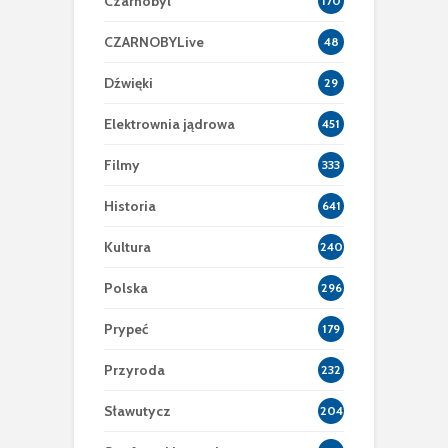
Czarnobyl
170
CZARNOBYLive
48
Dźwięki
29
Elektrownia jądrowa
451
Filmy
333
Historia
641
Kultura
240
Polska
296
Prypeć
179
Przyroda
232
Sławutycz
204