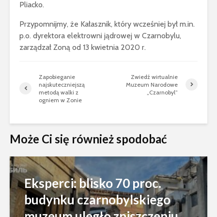
Pliacko.
Przypomnijmy, że Kałasznik, który wcześniej był m.in.
p.o. dyrektora elektrowni jądrowej w Czarnobylu,
zarządzał Zoną od 13 kwietnia 2020 r.
Zapobieganie
Zwiedź wirtualnie
najskuteczniejszą
Muzeum Narodowe
metodą walki z
„Czarnobyl”
ogniem w Zonie
Może Ci się również spodobać
Eksperci: blisko 70 proc.
budynku czarnobylskiego
muzeum uległo zniszczeniu