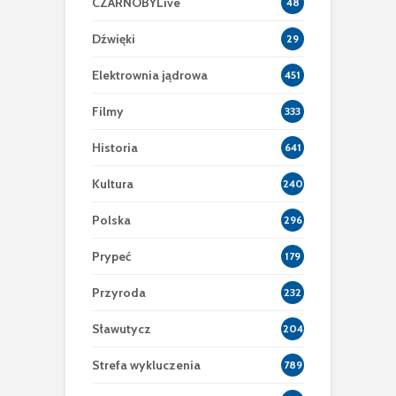
CZARNOBYLive
48
Dźwięki
29
Elektrownia jądrowa
451
Filmy
333
Historia
641
Kultura
240
Polska
296
Prypeć
179
Przyroda
232
Sławutycz
204
Strefa wykluczenia
789