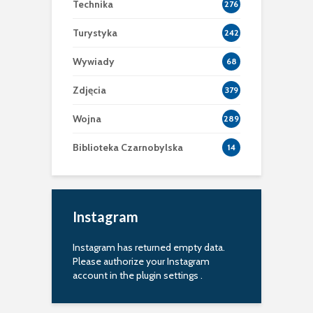
Technika
276
Turystyka
242
Wywiady
68
Zdjęcia
379
Wojna
289
Biblioteka Czarnobylska
14
Instagram
Instagram has returned empty data.
Please authorize your Instagram
account in the
plugin settings
.