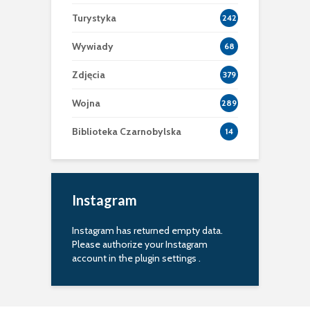
Turystyka
242
Wywiady
68
Zdjęcia
379
Wojna
289
Biblioteka Czarnobylska
14
Instagram
Instagram has returned empty data.
Please authorize your Instagram
account in the
plugin settings
.