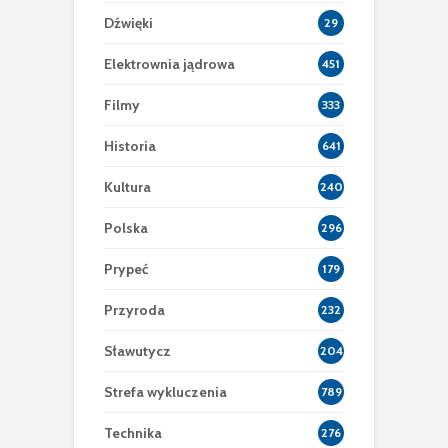
Dźwięki
29
Elektrownia jądrowa
451
Filmy
333
Historia
641
Kultura
240
Polska
296
Prypeć
179
Przyroda
232
Sławutycz
204
Strefa wykluczenia
789
Technika
276