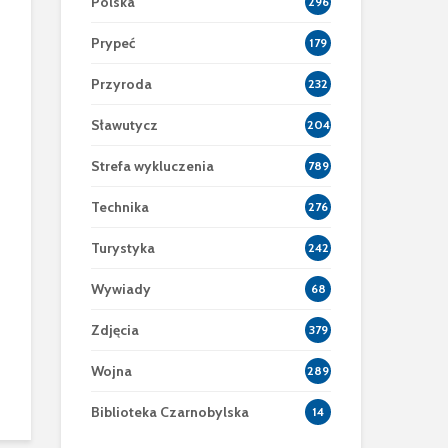
Polska
296
Prypeć
179
Przyroda
232
Sławutycz
204
Strefa wykluczenia
789
Technika
276
Turystyka
242
Wywiady
68
Zdjęcia
379
Wojna
289
Biblioteka Czarnobylska
14