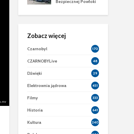
znej Powłoki
Zobacz więcej
Czarnobyl
170
CZARNOBYLive
48
Dźwięki
29
Elektrownia jądrowa
451
Filmy
333
h.mr
Historia
641
Kultura
240