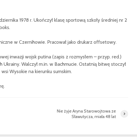
ździernika 1978 r. Ukończył klasę sportową szkoły średniej nr 2
boks.
iczne w Czernihowie. Pracował jako drukarz offsetowy.
wej inwazji wojsk putina (zapis z rozmysłem – przyp. red.)
ch Ukrainy. Walczył m.in. w Bachmucie. Ostatnią bitwę stoczył
e wsi Wysokie na kierunku sumskim.
rę.
Nie żyje Aryna Starowojtowa ze
Sławutycza, miała 48 lat