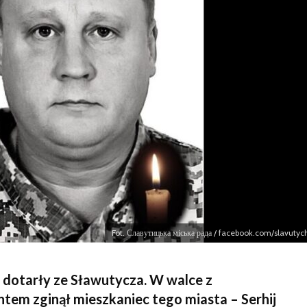
Bezpiec
Fot. Славутицька міська рада / facebook.com/slavutyc
 dotarły ze Sławutycza. W walce z
tem zginął mieszkaniec tego miasta – Serhij