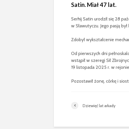
Satin. Miał 47 lat.
Serhij Satin urodził się 28 pa
w Sławutyczu. Jego pasją był 
Zdobył wykształcenie mechan
Od pierwszych dni pełnoskalo
wstąpił w szeregi Sił Zbrojny
19 listopada 2025 r. w rejoni
Pozostawił żonę, córkę i siost
Dziewięć lat arkady