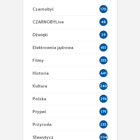
Czarnobyl
170
CZARNOBYLive
48
Dźwięki
29
Elektrownia jądrowa
451
Filmy
333
Historia
641
Kultura
240
Polska
296
Prypeć
179
Przyroda
232
Sławutycz
204