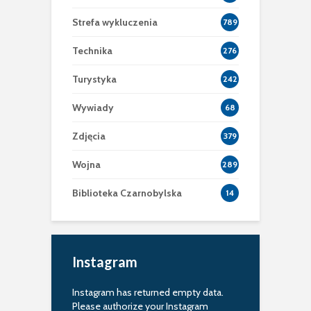
Strefa wykluczenia
789
Technika
276
Turystyka
242
Wywiady
68
Zdjęcia
379
Wojna
289
Biblioteka Czarnobylska
14
Instagram
Instagram has returned empty data.
Please authorize your Instagram