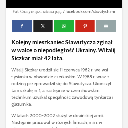
Fot. Славутицька міська рада / facebook.com/slavutych.mr
Kolejny mieszkaniec Sławutycza zginął
w walce o niepodległość Ukrainy. Witalij
Siczkar miał 42 lata.
Witalij Siczkar urodził się 11 czerwca 1982 r. we wsi
Łysianka w obwodzie czerkaskim. W 1988 r. wraz z
rodziną przeprowadził się do Sławutycza. Ukończył
tam szkołę nr 1, a następnie w czernihowskim
technikum uzyskał specjalność zawodową tynkarza i
glazurnika.
W latach 2000-2002 służył w ukraińskiej armii.
Następnie pracował w różnych firmach, m.in. w