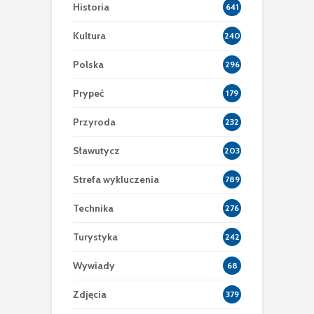
Historia
641
Kultura
240
Polska
296
Prypeć
179
Przyroda
232
Sławutycz
203
Strefa wykluczenia
789
Technika
276
Turystyka
242
Wywiady
68
Zdjęcia
379