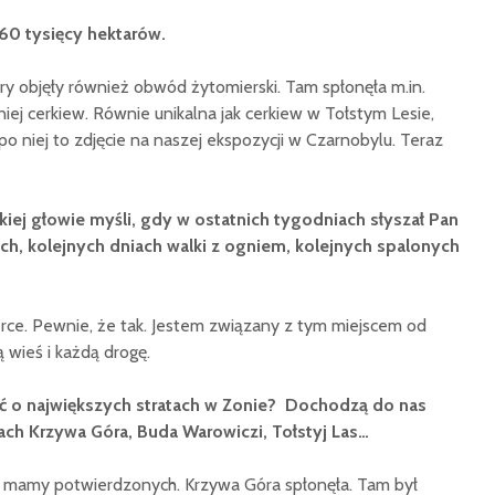
60 tysięcy hektarów.
ary objęły również obwód żytomierski. Tam spłonęła m.in.
 niej cerkiew. Równie unikalna jak cerkiew w Tołstym Lesie,
 po niej to zdjęcie na naszej ekspozycji w Czarnobylu. Teraz
skiej głowie myśli, gdy w ostatnich tygodniach słyszał Pan
ch, kolejnych dniach walki z ogniem, kolejnych spalonych
erce. Pewnie, że tak. Jestem związany z tym miejscem od
 wieś i każdą drogę.
 o największych stratach w Zonie? Dochodzą do nas
ach Krzywa Góra, Buda Warowiczi, Tołstyj Las…
ie mamy potwierdzonych. Krzywa Góra spłonęła. Tam był