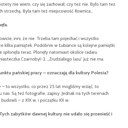
stety nie wiem, czy się zachował, czy też nie. Było tam też
h strzechą. Była tam też miejscowość Iłownica…
ęła.
owicie, inni, że nie. Trzeba tam pojechać i wszystko
ze kilka pamiątek. Podobnie w Łubiance są kolejne pamiątki.
spłonęła teraz. Płonęły natomiast okolice radaru
asteczka Czarnobyl-2. „Zrudziałego lasu” już nie ma.
punktu pańskiej pracy – oznaczają dla kultury Polesia?
 – to wszystko, co przez 25 lat mogliśmy wziąć, to
u nas. Są też fotografie, zapisy. Jednak na tych terenach
 budowli – z XIX w. i początku XX w.
Tych zabytków dawnej kultury nie udało się przenieść i