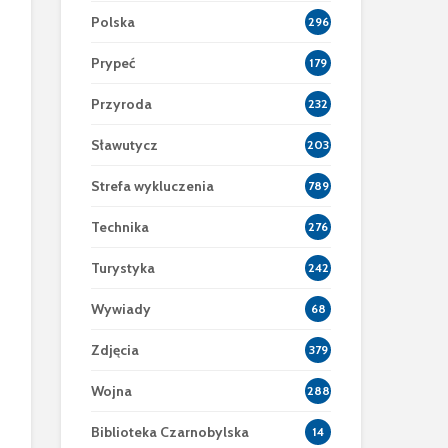
Polska
296
Prypeć
179
Przyroda
232
Sławutycz
203
Strefa wykluczenia
789
Technika
276
Turystyka
242
Wywiady
68
Zdjęcia
379
Wojna
288
Biblioteka Czarnobylska
14