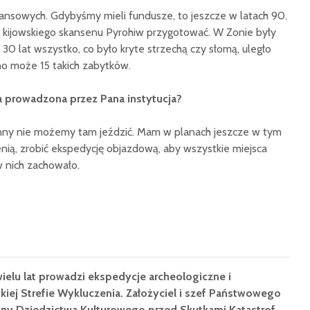
ansowych. Gdybyśmy mieli fundusze, to jeszcze w latach 90.
kijowskiego skansenu Pyrohiw przygotować. W Zonie były
e 30 lat wszystko, co było kryte strzechą czy słomą, uległo
 no może 15 takich zabytków.
ma prowadzona przez Pana instytucja?
nny nie możemy tam jeździć. Mam w planach jeszcze w tym
sienią, zrobić ekspedycję objazdową, aby wszystkie miejsca
w nich zachowało.
elu lat prowadzi ekspedycje archeologiczne i
kiej Strefie Wykluczenia. Założyciel i szef Państwowego
y Dziedzictwa Kulturowego przed Skutkami Katastrof