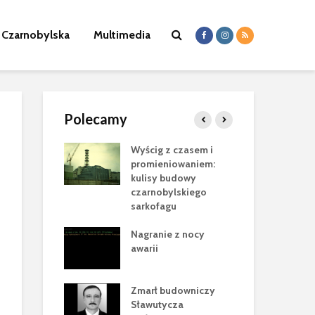
a Czarnobylska
Multimedia
Polecamy
byl”
Wyścig z czasem i
Nik
ca Cataluccia
promieniowaniem:
mas
ełen
kulisy budowy
nac
cznych tropów
czarnobylskiego
ele
cji
sarkofagu
Pam
rok w
Nagranie z nocy
Bor
wie Nowej
awarii
20
znej Powłoki
Eks
ziny Siergieja
Zmarł budowniczy
pro
na
Sławutycza
cza