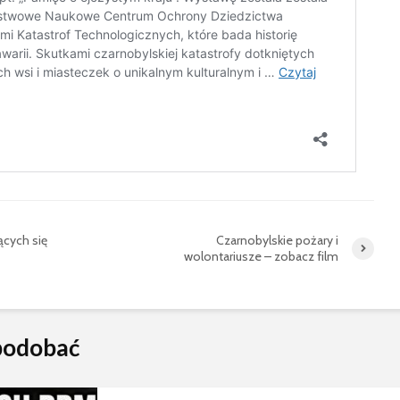
ących się
Czarnobylskie pożary i
wolontariusze – zobacz film
spodobać