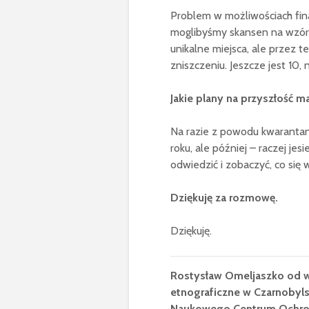
Problem w możliwościach fin
moglibyśmy skansen na wzór 
unikalne miejsca, ale przez t
zniszczeniu. Jeszcze jest 10,
Jakie plany na przyszłość 
Na razie z powodu kwaranta
roku, ale później – raczej je
odwiedzić i zobaczyć, co się 
Dziękuję za rozmowę.
Dziękuję.
Rostysław Omeljaszko od wi
etnograficzne w Czarnobyls
Naukowego Centrum Ochron