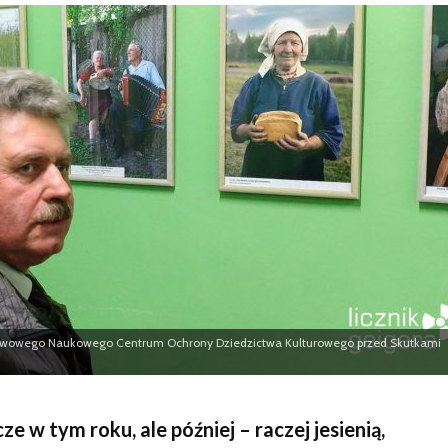
Skakun
muzeum uległo
zniszczeniu
aństwowego Naukowego Centrum Ochrony Dziedzictwa Kulturowego przed Skutkami
e w tym roku, ale później – raczej jesienią,