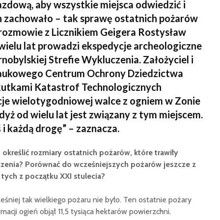
azdową, aby wszystkie miejsca odwiedzić i
ch zachowało – tak sprawę ostatnich pożarów
rozmowie z Licznikiem Geigera Rostysław
wielu lat prowadzi ekspedycje archeologiczne
nobylskiej Strefie Wykluczenia. Założyciel i
aukowego Centrum Ochrony Dziedzictwa
utkami Katastrof Technologicznych
cje wielotygodniowej walce z ogniem w Zonie
dyż od wielu lat jest związany z tym miejscem.
i każdą drogę” – zaznacza.
kreślić rozmiary ostatnich pożarów, które trawiły
czenia? Porównać do wcześniejszych pożarów jeszcze z
 tych z początku XXI stulecia?
śniej tak wielkiego pożaru nie było. Ten ostatnie pożary
macji ogień objął 11,5 tysiąca hektarów powierzchni.