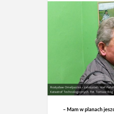
Wołodymyr 
Rostysław Omeljaszko - założyciel i szef P
Katastrof Technologicznych. Fot. Tomasz Róg
– Mam w planach jeszcz