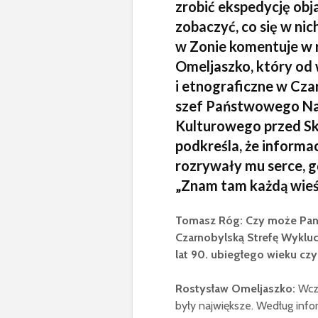
zrobić ekspedycję obj
zobaczyć, co się w ni
w Zonie komentuje w 
Omeljaszko, który od 
i etnograficzne w Czar
szef Państwowego N
Kulturowego przed Sk
podkreśla, że informa
rozrywały mu serce, g
„Znam tam każdą wieś 
Tomasz Róg: Czy może Pan o
Czarnobylską Strefę Wyklu
lat 90. ubiegłego wieku czy
Rostysław Omeljaszko:
Wcze
były największe. Według infor