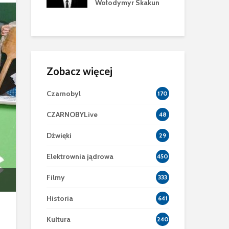
Wołodymyr Skakun
mu
zni
Zobacz więcej
Czarnobyl
170
CZARNOBYLive
48
Dźwięki
29
Elektrownia jądrowa
450
Filmy
333
Historia
641
Kultura
240