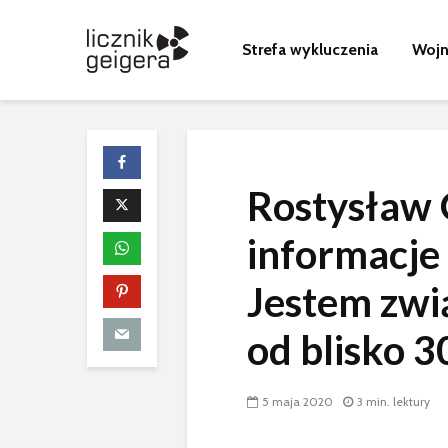
Strefa wykluczenia
Wojn
Rostysław 
Wyścig z cza
promieniowa
informacje 
kulisy budow
czarnobylsk
Jestem zwi
sarkofagu
Nagranie z n
od blisko 30
awarii
5 maja 2020
3 min. lektury
Zmarł budow
Sławutycza