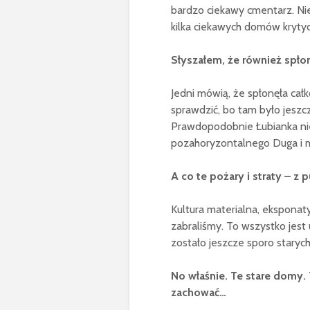
bardzo ciekawy cmentarz. Nie
kilka ciekawych domów krytyc
Słyszałem, że również spłon
Jedni mówią, że spłonęła całk
sprawdzić, bo tam było jeszc
Prawdopodobnie Łubianka nie 
pozahoryzontalnego Duga i mi
A co te pożary i straty – z 
Kultura materialna, eksponaty
zabraliśmy. To wszystko jest 
zostało jeszcze sporo starych
No właśnie. Te stare domy. 
zachować…