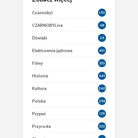
Czarnobyl
170
CZARNOBYLive
48
Dźwięki
29
Elektrownia jądrowa
451
Filmy
333
Historia
641
Kultura
240
Polska
296
Prypeć
179
Przyroda
232