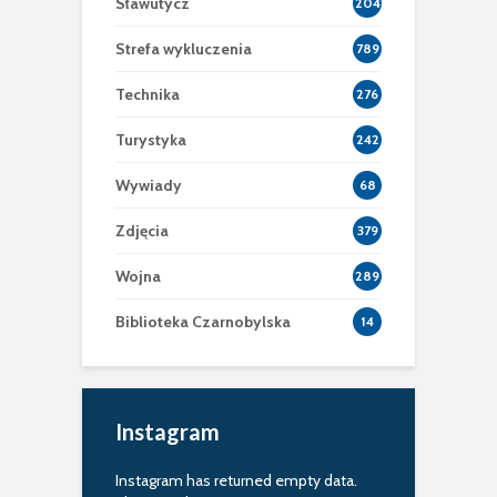
Sławutycz
204
Strefa wykluczenia
789
Technika
276
Turystyka
242
Wywiady
68
Zdjęcia
379
Wojna
289
Biblioteka Czarnobylska
14
Instagram
Instagram has returned empty data.