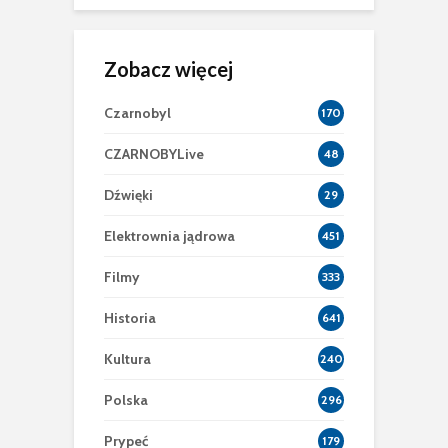
Zobacz więcej
Czarnobyl
170
CZARNOBYLive
48
Dźwięki
29
Elektrownia jądrowa
451
Filmy
333
Historia
641
Kultura
240
Polska
296
Prypeć
179