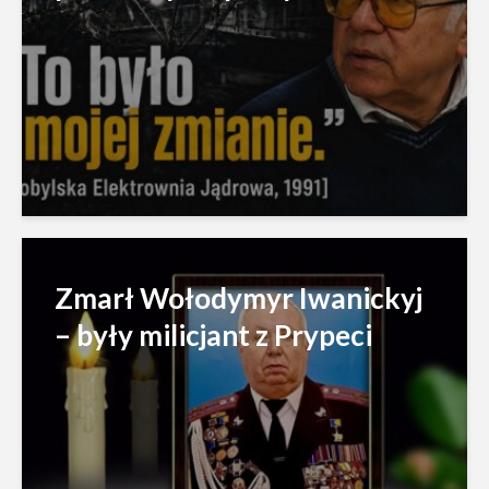
Zmarł Wołodymyr Iwanickyj
– były milicjant z Prypeci