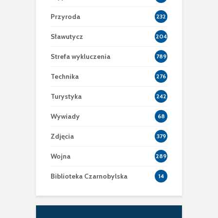
Przyroda
232
Sławutycz
204
Strefa wykluczenia
789
Technika
276
Turystyka
242
Wywiady
68
Zdjęcia
379
Wojna
289
Biblioteka Czarnobylska
14