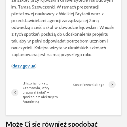
ze szkoły przy Kijowskim Uniwersytecie Narodowym
im. Tarasa Szewczenki. W ramach prezentacji
pilotażowej naukowcy z Wielkiej Brytanii wraz z
przedstawicielami agencji zarządzającej Zoną
odwiedzą sześć szkół w obwodzie kijowskim. Wnioski
z tych spotkań posłużą do udoskonalenia projektu
tak, aby w pełni odpowiadał potrzebom uczniom i
nauczycieli. Kolejna wizyta w ukraińskich szkołach
zaplanowana jest na maj przyszłego roku.
(
dazv.gov.ua
)
„Historia nurka z
Konie Przewalskiego
Czarnobyla, który
uratował świat” –
spotkanie z Aleksiejem
Ananienką
Może Ci się również spodobać