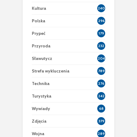
Kultura
240
Polska
296
Prypeć
179
Przyroda
232
Sławutycz
204
Strefa wykluczenia
789
Technika
276
Turystyka
242
Wywiady
68
Zdjęcia
379
Wojna
289