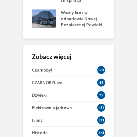
iracji
sarkofagu
y krok w
Nagranie z nocy
dowie Nowej
awarii
iecznej Powłoki
Zobacz więcej
Czarnobyl
170
CZARNOBYLive
48
Dźwięki
29
Elektrownia jądrowa
451
Filmy
333
Historia
641