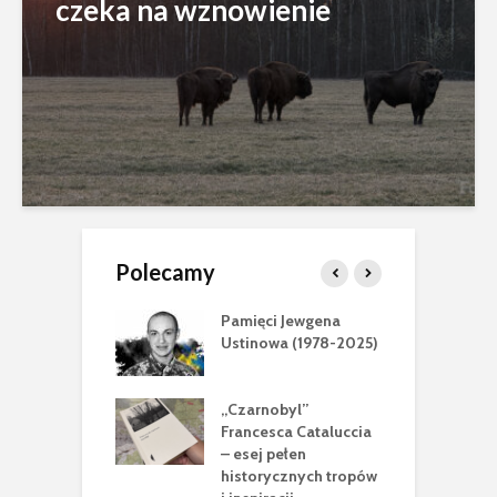
czeka na wznowienie
Polecamy
ęci Jewgena
80 urodziny Siergieja
nowa (1978-2025)
Paraszyna
rnobyl”
Wyścig z czasem i
esca Cataluccia
promieniowaniem:
j pełen
kulisy budowy
orycznych tropów
czarnobylskiego