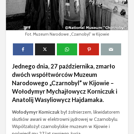
Fot. Muzeum Narodowe „Czarnobyl” w Kijowie
Jednego dnia, 27 października, zmarło
dwóch współtwórców Muzeum
Narodowego „Czarnobyl” w Kijowie –
Wołodymyr Mychajłowycz Korniczuk i
Anatolij Wasyliowycz Hajdamaka.
Wołodymyr Korniczuk
był żołnierzem, likwidatorem
skutków awarii w elektrowni jądrowej w Czarnobylu.
Współzałożył czarnobylskie muzeum w Kijowie i
poświęcił mu 27 lat swojego życia.