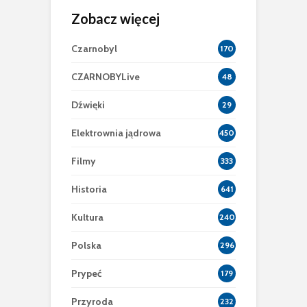
Zobacz więcej
Czarnobyl
170
CZARNOBYLive
48
Dźwięki
29
Elektrownia jądrowa
450
Filmy
333
Historia
641
Kultura
240
Polska
296
Prypeć
179
Przyroda
232