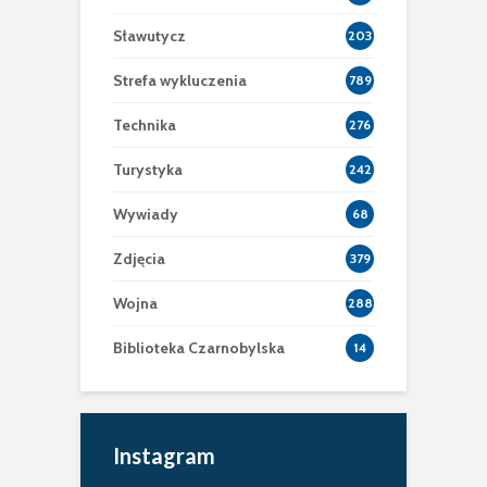
Sławutycz
203
Strefa wykluczenia
789
Technika
276
Turystyka
242
Wywiady
68
Zdjęcia
379
Wojna
288
Biblioteka Czarnobylska
14
Instagram