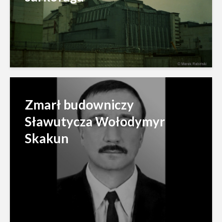
Zmarł budowniczy
Sławutycza Wołodymyr
Skakun