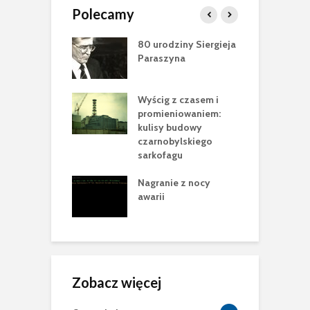
Polecamy
ci Jewgena
80 urodziny Siergieja
Z
owa (1978-2025)
Paraszyna
S
W
nobyl”
Wyścig z czasem i
N
sca Cataluccia
promieniowaniem:
m
 pełen
kulisy budowy
n
rycznych tropów
czarnobylskiego
e
racji
sarkofagu
P
 krok w
Nagranie z nocy
B
owie Nowej
awarii
2
ecznej Powłoki
Zobacz więcej