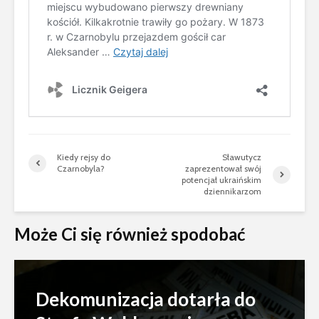
Kiedy rejsy do
Sławutycz
Czarnobyla?
zaprezentował swój
potencjał ukraińskim
dziennikarzom
Może Ci się również spodobać
Dekomunizacja dotarła do