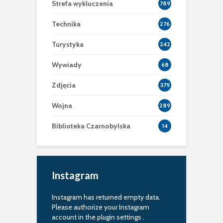
Strefa wykluczenia
789
Technika
276
Turystyka
242
Wywiady
68
Zdjęcia
379
Wojna
289
Biblioteka Czarnobylska
14
Instagram
Instagram has returned empty data.
Please authorize your Instagram
account in the
plugin settings
.