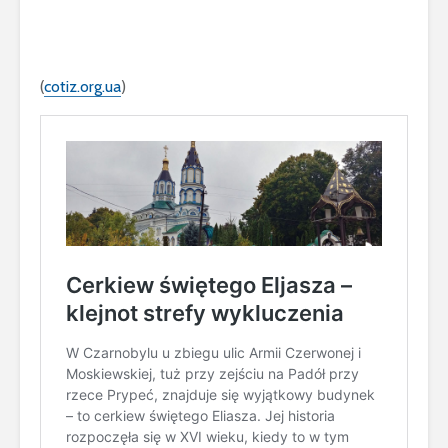
(
cotiz.org.ua
)