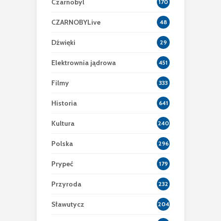
Czarnobyl
170
CZARNOBYLive
48
Dźwięki
29
Elektrownia jądrowa
451
Filmy
333
Historia
641
Kultura
240
Polska
296
Prypeć
179
Przyroda
232
Sławutycz
204