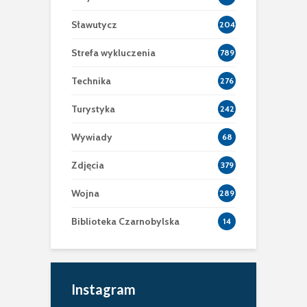
Sławutycz
204
Strefa wykluczenia
789
Technika
276
Turystyka
242
Wywiady
68
Zdjęcia
379
Wojna
289
Biblioteka Czarnobylska
14
Instagram