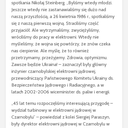
spotkania Nikołaj Steinberg. „Byliśmy wtedy młodzi.
Jeszcze wtedy nie zastanawialiśmy się dużo nad
naszą przyszłością, a 26 kwietnia 1986 r., spotkaliśmy
się z naszą pierwszą wojną. Straciliśmy część
przyjaciół. Ale wytrzymaliśmy, zwyciężyliśmy,
wróciliśmy do pracy w elektrowni. Wtedy nie
myśleliśmy, że wojna się powtórzy, że znów czeka
nas cierpienie. Ale myślę, że to również
przetrzymamy, przeżyjemy. Zdrowia, optymizmu.
Zawsze będzie Ukraina! – zaznaczył były główny
inżynier czarnobylskiej elektrowni jądrowej,
przewodniczący Państwowego Komitetu Ukrainy ds.
Bezpieczeństwa Jądrowego i Radiacyjnego, a w
latach 2002-2006 wiceminister ds. paliw i energii.
„45 lat temu rozpoczęliśmy interesującą przygodę –
wydział turbinowy w elektrowni jądrowej w
Czarnobylu” – powiedział z kolei Siergiej Paraszyn,
były dyrektor elektrowni jądrowej w Czarnobylu w