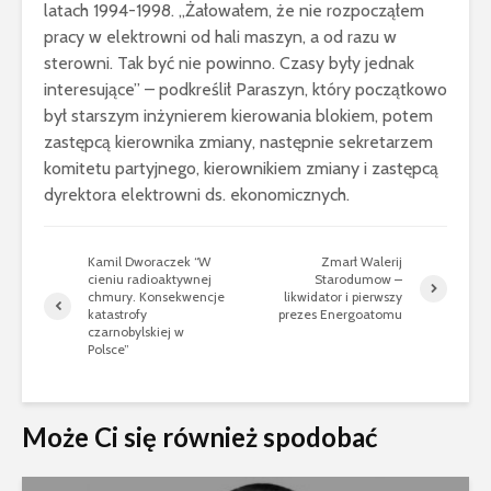
latach 1994-1998. „Żałowałem, że nie rozpocząłem
pracy w elektrowni od hali maszyn, a od razu w
sterowni. Tak być nie powinno. Czasy były jednak
interesujące” – podkreślił Paraszyn, który początkowo
był starszym inżynierem kierowania blokiem, potem
zastępcą kierownika zmiany, następnie sekretarzem
komitetu partyjnego, kierownikiem zmiany i zastępcą
dyrektora elektrowni ds. ekonomicznych.
Kamil Dworaczek “W
Zmarł Walerij
cieniu radioaktywnej
Starodumow –
chmury. Konsekwencje
likwidator i pierwszy
katastrofy
prezes Energoatomu
czarnobylskiej w
Polsce”
Może Ci się również spodobać