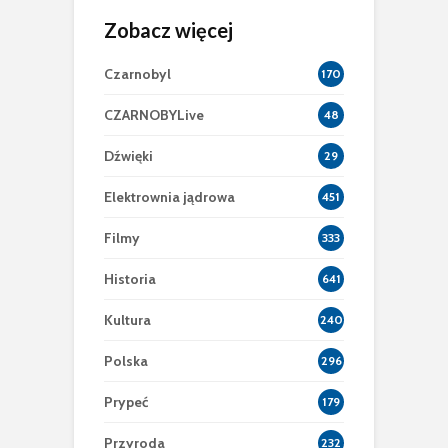
Zobacz więcej
Czarnobyl
170
CZARNOBYLive
48
Dźwięki
29
Elektrownia jądrowa
451
Filmy
333
Historia
641
Kultura
240
Polska
296
Prypeć
179
Przyroda
232