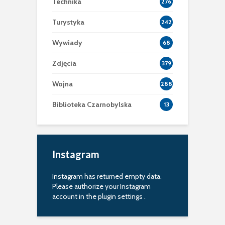
Technika
276
Turystyka
242
Wywiady
68
Zdjęcia
379
Wojna
288
Biblioteka Czarnobylska
13
Instagram
Instagram has returned empty data.
Please authorize your Instagram
account in the
plugin settings
.