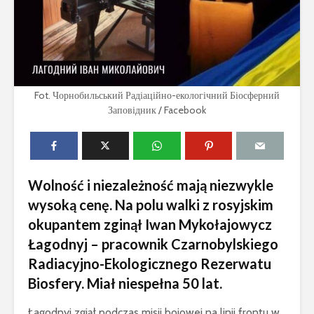
Fot. Чорнобильський Радіаційно-екологічний Біосферний
Заповідник / Facebook
Wolność i niezależność mają niezwykle
wysoką cenę. Na polu walki z rosyjskim
okupantem zginął Iwan Mykołajowycz
Łagodnyj – pracownik Czarnobylskiego
Radiacyjno-Ekologicznego Rezerwatu
Biosfery. Miał niespełna 50 lat.
Łagodnyj zgiął podczas misji bojowej na linii frontu w