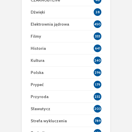
CZARNOBYLive
Dźwięki
28
Elektrownia jądrowa
450
Filmy
333
Historia
641
Kultura
240
Polska
296
Prypeć
179
Przyroda
232
Sławutycz
203
Strefa wykluczenia
789