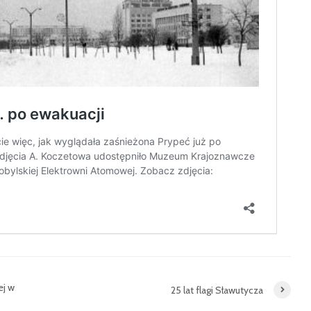
ej w
25 lat flagi Sławutycza