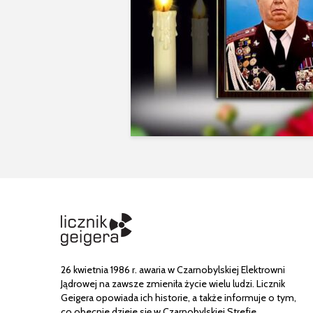
26 kwietnia 1986 r. awaria w Czarnobylskiej Elektrowni
Jądrowej na zawsze zmieniła życie wielu ludzi. Licznik
Geigera opowiada ich historie, a także informuje o tym,
co obecnie dzieje się w Czarnobylskiej Strefie