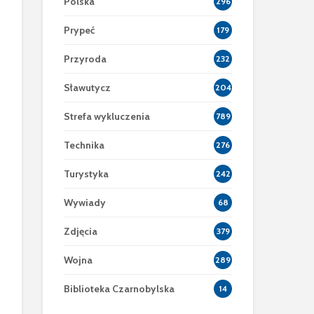
Polska
296
Prypeć
179
Przyroda
232
Sławutycz
204
Strefa wykluczenia
789
Technika
276
Turystyka
242
Wywiady
68
Zdjęcia
379
Wojna
289
Biblioteka Czarnobylska
14