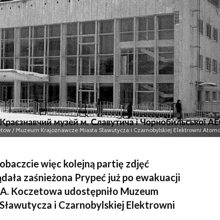
Bezpiec
zetow / Muzeum Krajoznawcze Miasta Sławutycza i Czarnobylskiej Elektrowni Atom
Zobaczcie więc kolejną partię zdjęć
ądała zaśnieżona Prypeć już po ewakuacji
a A. Koczetowa udostępniło Muzeum
Sławutycza i Czarnobylskiej Elektrowni