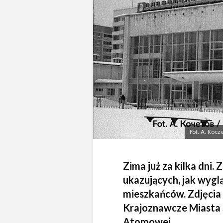
Fot. A. Koc
Zima już za kilka dni. 
ukazujących, jak wygl
mieszkańców. Zdjęci
Krajoznawcze Miasta 
Atomowej.