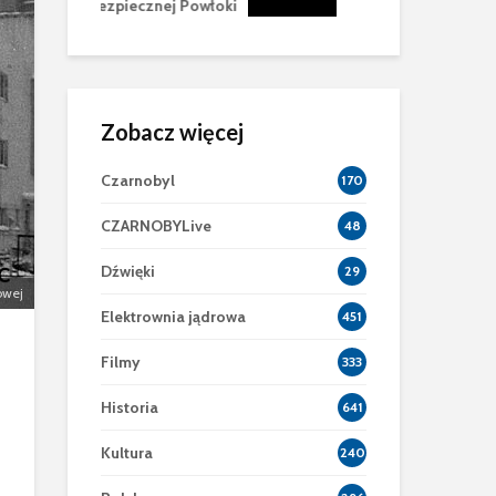
znej Powłoki
Zobacz więcej
Czarnobyl
170
CZARNOBYLive
48
Dźwięki
29
owej
Elektrownia jądrowa
451
Filmy
333
Historia
641
Kultura
240