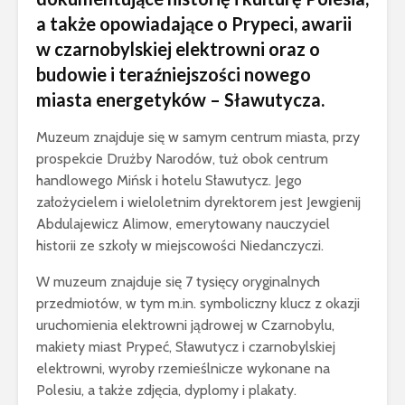
a także opowiadające o Prypeci, awarii
w czarnobylskiej elektrowni oraz o
budowie i teraźniejszości nowego
miasta energetyków – Sławutycza.
Muzeum znajduje się w samym centrum miasta, przy
prospekcie Drużby Narodów, tuż obok centrum
handlowego Mińsk i hotelu Sławutycz. Jego
założycielem i wieloletnim dyrektorem jest Jewgienij
Abdulajewicz Alimow, emerytowany nauczyciel
historii ze szkoły w miejscowości Niedanczyczi.
W muzeum znajduje się 7 tysięcy oryginalnych
przedmiotów, w tym m.in. symboliczny klucz z okazji
uruchomienia elektrowni jądrowej w Czarnobylu,
makiety miast Prypeć, Sławutycz i czarnobylskiej
elektrowni, wyroby rzemieślnicze wykonane na
Polesiu, a także zdjęcia, dyplomy i plakaty.