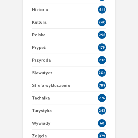
Historia
641
Kultura
240
Polska
296
Prypeć
179
Przyroda
232
Sławutycz
204
Strefa wykluczenia
789
Technika
276
Turystyka
242
Wywiady
68
Zdjęcia
379