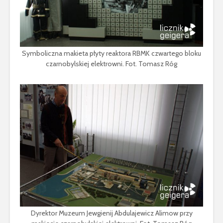
Symboliczna makieta płyty reaktora RBMK czwartego bloku
czarnobylskiej elektrowni. Fot. Tomasz Róg
Dyrektor Muzeum Jewgienij Abdulajewicz Alimow przy