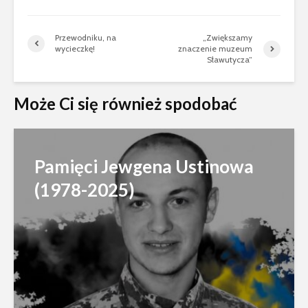
Przewodniku, na
„Zwiększamy
wycieczkę!
znaczenie muzeum
Sławutycza”
Może Ci się również spodobać
Pamięci Jewgena Ustinowa
(1978-2025)