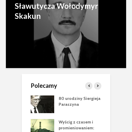
Sławutycza Wołodymyr
Skakun
Polecamy
ci Jewgena
80 urodziny Siergieja
Z
owa (1978-2025)
Paraszyna
S
W
nobyl”
Wyścig z czasem i
N
sca Cataluccia
promieniowaniem:
m