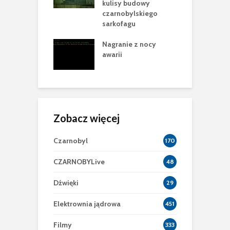
 pełen
kulisy budowy
n
rycznych tropów
czarnobylskiego
e
racji
sarkofagu
P
 krok w
Nagranie z nocy
B
owie Nowej
awarii
2
ecznej Powłoki
Zobacz więcej
Czarnobyl
170
CZARNOBYLive
48
Dźwięki
29
Elektrownia jądrowa
451
Filmy
333