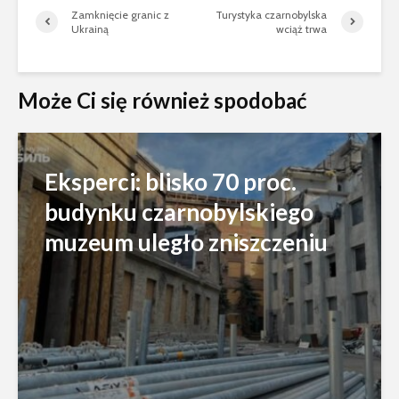
Zamknięcie granic z
Turystyka czarnobylska
Ukrainą
wciąż trwa
Może Ci się również spodobać
Eksperci: blisko 70 proc.
budynku czarnobylskiego
muzeum uległo zniszczeniu