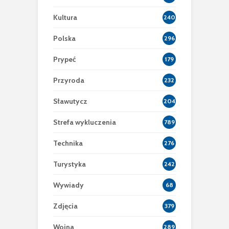
Kultura
240
Polska
296
Prypeć
179
Przyroda
232
Sławutycz
204
Strefa wykluczenia
789
Technika
276
Turystyka
242
Wywiady
68
Zdjęcia
379
Wojna
289