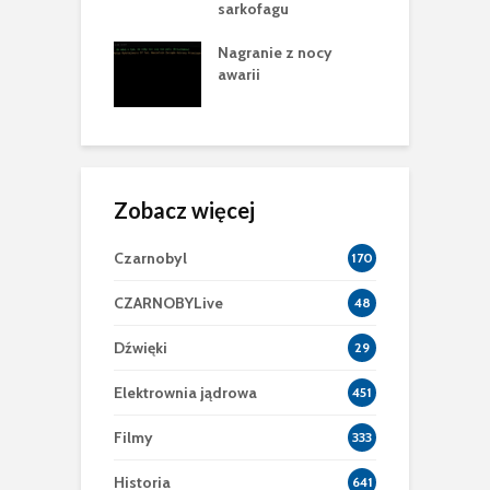
racji
sarkofagu
P
 krok w
Nagranie z nocy
B
owie Nowej
awarii
2
ecznej Powłoki
Zobacz więcej
Czarnobyl
170
CZARNOBYLive
48
Dźwięki
29
Elektrownia jądrowa
451
Filmy
333
Historia
641