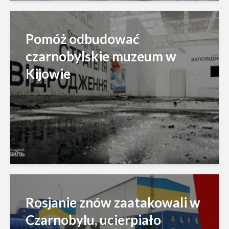
Pomóż odbudować
czarnobylskie muzeum w
Kijowie
Rosjanie znów zaatakowali w
Czarnobylu, ucierpiało