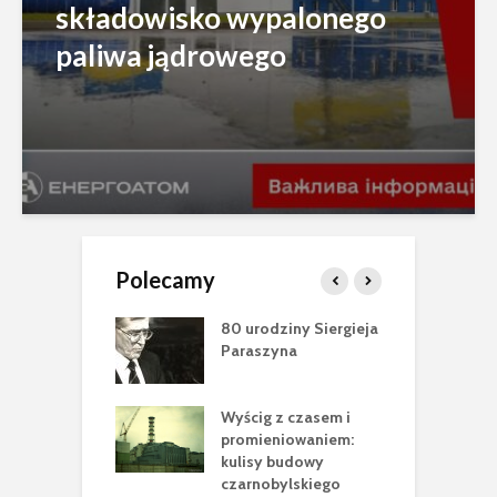
składowisko wypalonego
paliwa jądrowego
Polecamy
ci Jewgena
80 urodziny Siergieja
Z
owa (1978-2025)
Paraszyna
S
W
nobyl”
Wyścig z czasem i
N
sca Cataluccia
promieniowaniem:
m
 pełen
kulisy budowy
n
rycznych tropów
czarnobylskiego
e